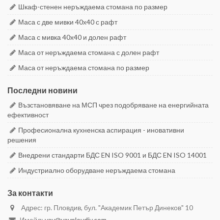
Шкаф-стенен неръждаема стомана по размер
Маса с две мивки 40х40 с рафт
Маса с мивка 40х40 и долен рафт
Маса от неръждаема стомана с долен рафт
Маса от неръждаема стомана по размер
Последни новини
Възстановяване на МСП чрез подобряване на енергийната
ефективност
Професионална кухненска аспирация - иновативни
решения
Внедрени стандарти БДС EN ISO 9001 и БДС EN ISO 14001
Индустриално оборудване неръждаема стомана
За контакти
Адрес: гр. Пловдив, бул. "Академик Петър Динеков" 10
Имейл:
vav@vavplovdiv.com