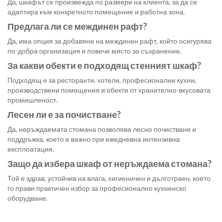
Да, шкафът се произвежда по размери на клиента, за да се
адаптира към конкретното помещение и работна зона.
Предлага ли се междинен рафт?
Да, има опция за добавяне на междинен рафт, който осигурява
по-добра организация и повече място за съхранение.
За какви обекти е подходящ стенният шкаф?
Подходящ е за ресторанти, хотели, професионални кухни,
производствени помещения и обекти от хранително-вкусовата
промишленост.
Лесен ли е за почистване?
Да, неръждаемата стомана позволява лесно почистване и
поддръжка, което е важно при ежедневна интензивна
експлоатация.
Защо да избера шкаф от неръждаема стомана?
Той е здрав, устойчив на влага, хигиеничен и дълготраен, което
го прави практичен избор за професионално кухненско
оборудване.