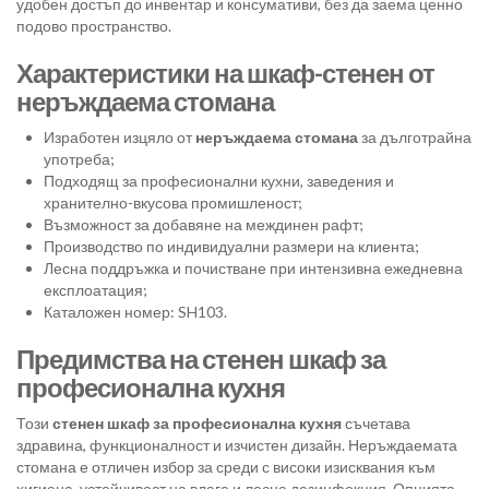
удобен достъп до инвентар и консумативи, без да заема ценно
подово пространство.
Характеристики на шкаф-стенен от
неръждаема стомана
Изработен изцяло от
неръждаема стомана
за дълготрайна
употреба;
Подходящ за професионални кухни, заведения и
хранително-вкусова промишленост;
Възможност за добавяне на междинен рафт;
Производство по индивидуални размери на клиента;
Лесна поддръжка и почистване при интензивна ежедневна
експлоатация;
Каталожен номер: SH103.
Предимства на стенен шкаф за
професионална кухня
Този
стенен шкаф за професионална кухня
съчетава
здравина, функционалност и изчистен дизайн. Неръждаемата
стомана е отличен избор за среди с високи изисквания към
хигиена, устойчивост на влага и лесна дезинфекция. Опцията