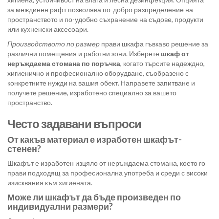
за междинен рафт позволява по-добро разпределение на
пространството и по-удобно съхранение на съдове, продукти
или кухненски аксесоари.
Производството по размер
прави шкафа гъвкаво решение за
различни помещения и работни зони. Изберете
шкаф от
неръждаема стомана по поръчка
, когато търсите надеждно,
хигиенично и професионално оборудване, съобразено с
конкретните нужди на вашия обект. Направете запитване и
получете решение, изработено специално за вашето
пространство.
Често задавани въпроси
От какъв материал е изработен шкафът-
стенен?
Шкафът е изработен изцяло от неръждаема стомана, което го
прави подходящ за професионална употреба и среди с високи
изисквания към хигиената.
Може ли шкафът да бъде произведен по
индивидуални размери?