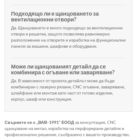
Подходящо ли е щанцоването за
вентилационни отвори?
Да. Щанцоването е много подходящо за вентилационни
отвори и решетки, защото позволява равномерно
разположение на отворите и изработка на функционални
панели за машини, шкафове и оборудване.
Може ли щанцованият детайл да се
комбинира с огъване или заваряване?
Да. В зависимост от проекта детайлът може да бъде
комбиниран с лазерно рязане, CNC огъване, заваряване,
шлайфане или монтаж като част от готово изделие,
корпус, шкаф или конструкция.
Свържете се с „ВАВ-1991“ ЕООД
за консултация, CNC
щанцоване на метал, изработка на перфорирани детайли и
професионално решение, съобразено с вашето производство,