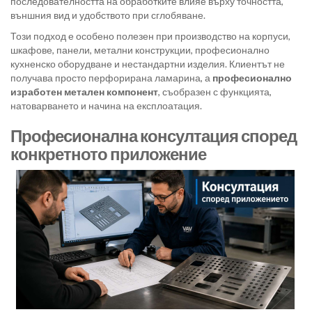
последователността на обработките влияе върху точността,
външния вид и удобството при сглобяване.
Този подход е особено полезен при производство на корпуси,
шкафове, панели, метални конструкции, професионално
кухненско оборудване и нестандартни изделия. Клиентът не
получава просто перфорирана ламарина, а
професионално
изработен метален компонент
, съобразен с функцията,
натоварването и начина на експлоатация.
Професионална консултация според
конкретното приложение