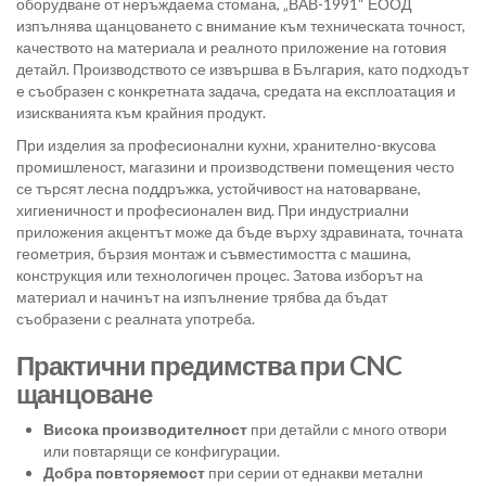
оборудване от неръждаема стомана, „ВАВ-1991“ ЕООД
изпълнява щанцоването с внимание към техническата точност,
качеството на материала и реалното приложение на готовия
детайл. Производството се извършва в България, като подходът
е съобразен с конкретната задача, средата на експлоатация и
изискванията към крайния продукт.
При изделия за професионални кухни, хранително-вкусова
промишленост, магазини и производствени помещения често
се търсят лесна поддръжка, устойчивост на натоварване,
хигиеничност и професионален вид. При индустриални
приложения акцентът може да бъде върху здравината, точната
геометрия, бързия монтаж и съвместимостта с машина,
конструкция или технологичен процес. Затова изборът на
материал и начинът на изпълнение трябва да бъдат
съобразени с реалната употреба.
Практични предимства при CNC
щанцоване
Висока производителност
при детайли с много отвори
или повтарящи се конфигурации.
Добра повторяемост
при серии от еднакви метални