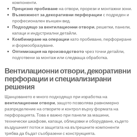
компоненти.
Прецизно пробиване
на отвори, прорези и монтажни зони.
Възможност за декоративни перфорации
с подреден и
професионален външен вид.
Подходящо за вентилационни отвори
, решетки, панели,
капаци и индустриални детайли.
Комбиниране на операции
като пробиване, перфориране
и формообразуване.
Оптимизация на производството
чрез точни детайли,
подготвени за монтаж или следваща обработка.
Вентилационни отвори, декоративни
перфорации и специализирани
решения
Щанцоването е много подходящо при изработка на
вентилационни отвори
, защото позволява равномерно
разпределение на отворите и контрол върху формата на
перфорацията. Това е важно при панели за машини,
технически шкафове, капаци, облицовки и оборудване, където
въздушният поток и защитата на вътрешните компоненти
трябва да бъдат съобразени с конструкцията.