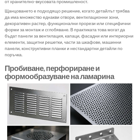
от хранително-вкусовата промишленост.
Щанцоването е подходящо решение, когато детайлът трябва
да има множество еднакви отвори, вентилационни зони,
декоративен растер, функционални прорези или специфични
форми за монтаж и сглобяване. В практиката това могат да
бъдат панели за вентилация, капаци, фасадни или интериорни
елементи, защитни решетки, части за шкафове, машинни
панели, конструктивни планки и нестандартни детайли по
поръчка.
Пробиване, перфориране и
формообразуване на ламарина