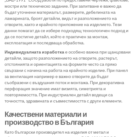
мостри или техническо задание. При запитване е важно да
бъдат уточнени материалът, размерите, дебелината на
ламарината, броят детайли, видът и разположението на
отворите, както и крайното приложение на изделието. Тези
данни помагат да се избере подходящ технологичен подход и
да се постигне детайл, който е практичен за монтаж,
експлоатация и последваща обработка.
Индивидуалната изработка
е особено важна при щанцовани
детайли, защото разположението на отворите, растерът,
отстоянията и ориентацията на формите често са пряко
свързани с начина на работа на крайното изделие. При панел
за вентилация например е важно отворите да бъдат
съобразени с въздушния поток и монтажа. При декоративна
перфорация значение имат визията, симетрията и
повторяемостта. При индустриален детайл водещи са
точността, здравината и съвместимостта с други елементи.
Качествени материали и
производство в България
Като български производител на изделия от метал и