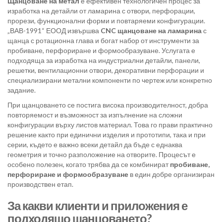
Щанцоване на метал
е ефективен технологичен процес за
изработка на детайли от ламарина с отвори, перфорации,
прорези, функционални форми и повтаряеми конфигурации.
„ВАВ-1991“ ЕООД извършва
CNC щанцоване на ламарина
с
щанца с ротационна глава и богат набор от инструменти за
пробиване, перфориране и формообразуване. Услугата е
подходяща за изработка на индустриални детайли, панели,
решетки, вентилационни отвори, декоративни перфорации и
специализирани метални компоненти по чертеж или конкретно
задание.
При щанцоването се постига висока производителност, добра
повторяемост и възможност за изпълнение на сложни
конфигурации върху листов материал. Това го прави практично
решение както при единични изделия и прототипи, така и при
серии, където е важно всеки детайл да бъде с еднаква
геометрия и точно разположение на отворите. Процесът е
особено полезен, когато трябва да се комбинират
пробиване,
перфориране и формообразуване
в един добре организиран
производствен етап.
За какви клиенти и приложения е
подходящо щанцоването?