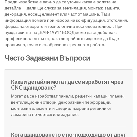
Преди изработка е важно да се уточни каква е ролята на
детайла — дали ще служи за вентилация, монтаж, защита,
декорация, носещ елемент или част от машина. Тази
информация помага при избора на конфигурация, отстояния,
форма на отворите и технологична последователност. При
нужда екипът на „ВАВ-1991“ ЕООД може да съдейства с
професионален съвет, така че крайното изделие да бъде
практично, точно и съобразено с реалната работа.
Често Задавани Въпроси
Какви детайли могат да се изработят чрез
CNC щанцоване?
Могат да се изработват панели, решетки, капаци, планки,
вентилационни отвори, декоративни перфорации,
монтажни елементи и специализирани детайли от
ламарина по чертеж или задание.
Кога щанцоването е по-подходящо от друг