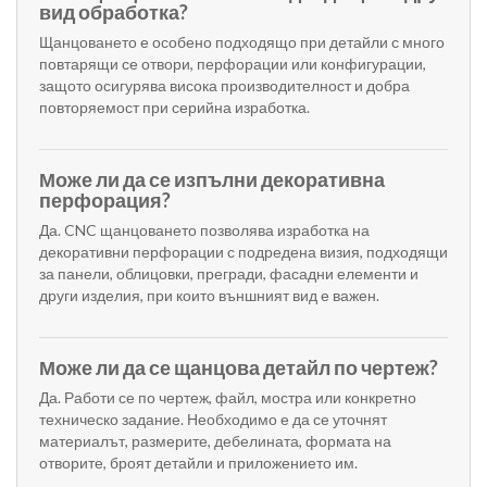
вид обработка?
Щанцоването е особено подходящо при детайли с много
повтарящи се отвори, перфорации или конфигурации,
защото осигурява висока производителност и добра
повторяемост при серийна изработка.
Може ли да се изпълни декоративна
перфорация?
Да. CNC щанцоването позволява изработка на
декоративни перфорации с подредена визия, подходящи
за панели, облицовки, прегради, фасадни елементи и
други изделия, при които външният вид е важен.
Може ли да се щанцова детайл по чертеж?
Да. Работи се по чертеж, файл, мостра или конкретно
техническо задание. Необходимо е да се уточнят
материалът, размерите, дебелината, формата на
отворите, броят детайли и приложението им.