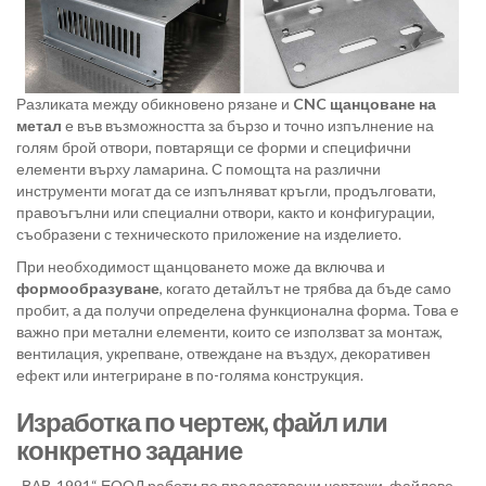
Разликата между обикновено рязане и
CNC щанцоване на
метал
е във възможността за бързо и точно изпълнение на
голям брой отвори, повтарящи се форми и специфични
елементи върху ламарина. С помощта на различни
инструменти могат да се изпълняват кръгли, продълговати,
правоъгълни или специални отвори, както и конфигурации,
съобразени с техническото приложение на изделието.
При необходимост щанцоването може да включва и
формообразуване
, когато детайлът не трябва да бъде само
пробит, а да получи определена функционална форма. Това е
важно при метални елементи, които се използват за монтаж,
вентилация, укрепване, отвеждане на въздух, декоративен
ефект или интегриране в по-голяма конструкция.
Изработка по чертеж, файл или
конкретно задание
„ВАВ-1991“ ЕООД работи по предоставени чертежи, файлове,