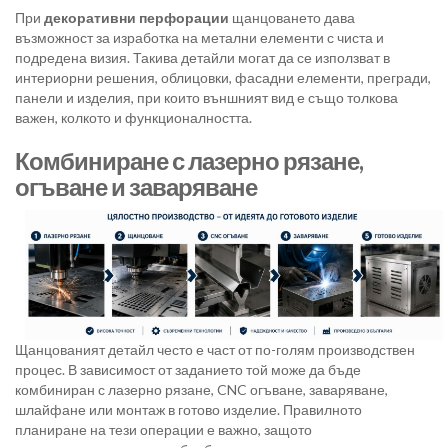
При
декоративни перфорации
щанцоването дава
възможност за изработка на метални елементи с чиста и
подредена визия. Такива детайли могат да се използват в
интериорни решения, облицовки, фасадни елементи, прегради,
панели и изделия, при които външният вид е също толкова
важен, колкото и функционалността.
Комбиниране с лазерно рязане,
огъване и заваряване
Щанцованият детайл често е част от по-голям производствен
процес. В зависимост от заданието той може да бъде
комбиниран с лазерно рязане, CNC огъване, заваряване,
шлайфане или монтаж в готово изделие. Правилното
планиране на тези операции е важно, защото