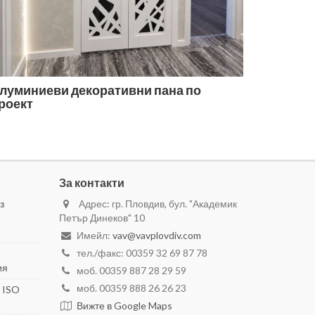
луминиеви декоративни пана по
роект
За контакти
з
Адрес: гр. Пловдив, бул. "Академик
Петър Динеков" 10
Имейл:
vav@vavplovdiv.com
тел./факс: 00359 32 69 87 78
ия
моб. 00359 887 28 29 59
моб. 00359 888 26 26 23
 ISO
Вижте в Google Maps