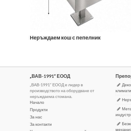
Неръждаем кош с пепелник
„ВАВ-1991” ЕООД
Препо
„ВАВ-1991” ЕООД е лидер в
Деко
производството на оборудване от
климати
неръждаема стомана.
Неръ
Начало
Мета
Продукти
индустр
За нас
Безк
За контакти
механиз