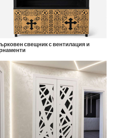
ърковен свещник с вентилация и
рнаменти