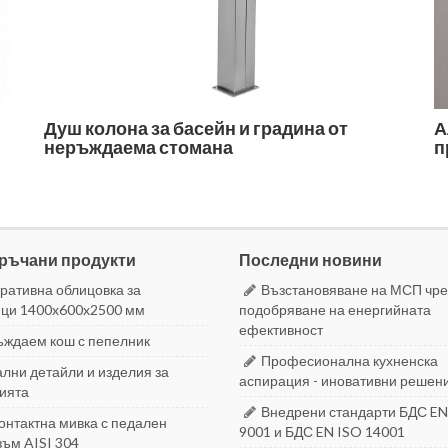
Душ колона за басейн и градина от
А
неръждаема стомана
п
ръчани продукти
Последни новини
ративна облицовка за
Възстановяване на МСП чре
ци 1400x600x2500 мм
подобряване на енергийната
ефективност
ждаем кош с пепелник
Професионална кухненска
лни детайли и изделия за
аспирация - иновативни решен
ията
Внедрени стандарти БДС EN
онтактна мивка с педален
9001 и БДС EN ISO 14001
ъм AISI 304