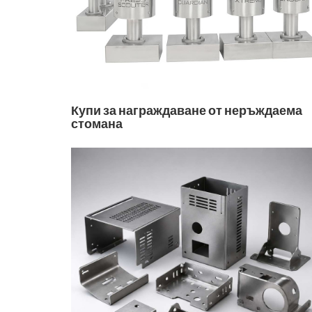
Купи за награждаване от неръждаема
стомана