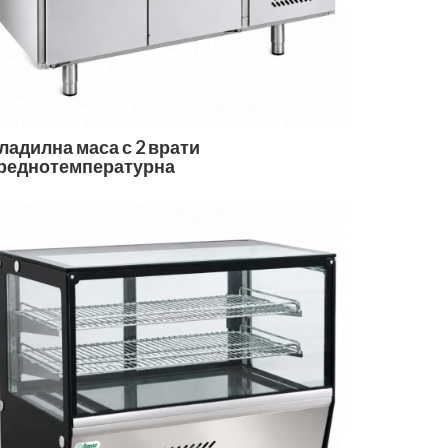
ладилна маса с 2 врати
реднотемпературна