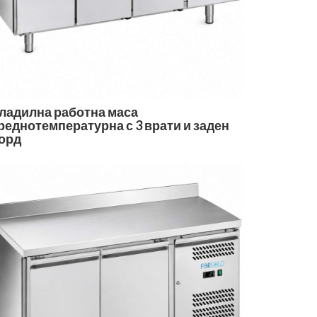
ладилна работна маса
реднотемпературна с 3 врати и заден
орд