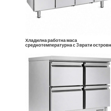
Хладилна работна маса
среднотемпературна с 3 врати остров