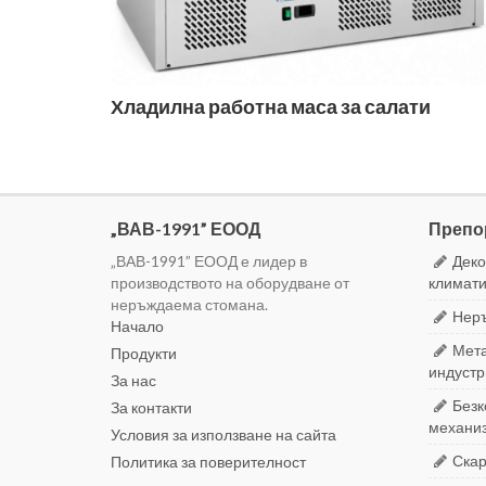
Хладилна работна маса за салати
„ВАВ-1991” ЕООД
Препо
„ВАВ-1991” ЕООД е лидер в
Деко
производството на оборудване от
климати
неръждаема стомана.
Неръ
Начало
Мета
Продукти
индустр
За нас
Безк
За контакти
механиз
Условия за използване на сайта
Скар
Политика за поверителност