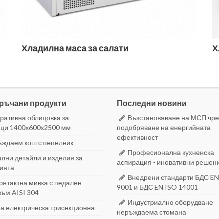
Хладилна маса за салати
Х
ръчани продукти
Последни новини
ративна облицовка за
Възстановяване на МСП чре
ци 1400x600x2500 мм
подобряване на енергийната
ефективност
ждаем кош с пепелник
Професионална кухненска
лни детайли и изделия за
аспирация - иновативни решен
ията
Внедрени стандарти БДС EN
онтактна мивка с педален
9001 и БДС EN ISO 14001
ъм AISI 304
Индустриално оборудване
а електрическа трисекционна
неръждаема стомана