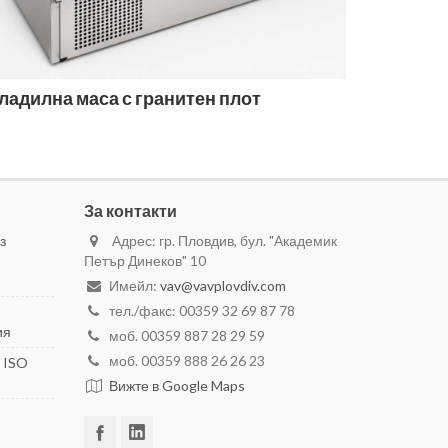
ладилна маса с гранитен плот
За контакти
з
Адрес: гр. Пловдив, бул. "Академик
Петър Динеков" 10
Имейл:
vav@vavplovdiv.com
тел./факс: 00359 32 69 87 78
ия
моб. 00359 887 28 29 59
моб. 00359 888 26 26 23
 ISO
Вижте в Google Maps