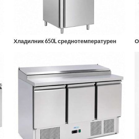
Хладилник 650L среднотемпературен
О