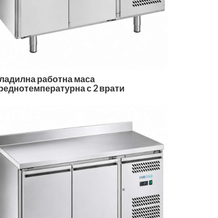
ладилна работна маса
реднотемпературна с 2 врати