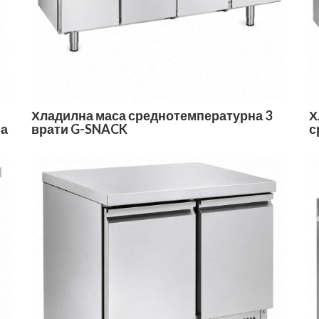
Хладилна маса среднотемпературна 3
Х
на
врати G-SNACK
с