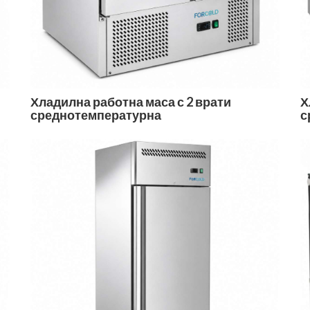
Хладилна работна маса с 2 врати
Х
среднотемпературна
с