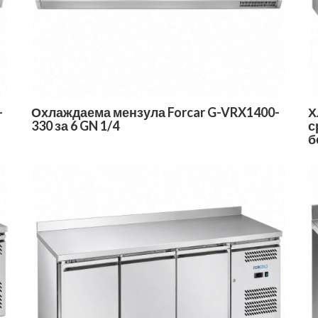
-
Охлаждаема мензула Forcar G-VRX1400-
Х
330 за 6 GN 1/4
с
б