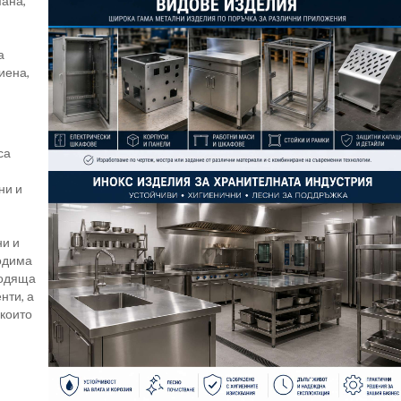
мана,
а
иена,
са
ни и
ни и
одима
ходяща
нти, а
 които