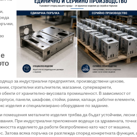
и,
среда
оръчки,
во
 е
ото
одящо за индустриални предприятия, производствени цехове,
ии, строителни изпълнители, магазини, супермаркети,
и обекти от хранително-вкусовата промишленост. В зависимост от
орпуси, панели, шкафове, стойки, рамки, капаци, работни елементи,
окс изделия и специализирано оборудване по задание.
и помещения металните изделия трябва да бъдат устойчиви, лесни 
квания. При индустриални приложения водещи са здравината, точна
жността изделието да работи безпроблемно като част от машина,
с. Затова всяка поръчка се разглежда според конкретната функция, 