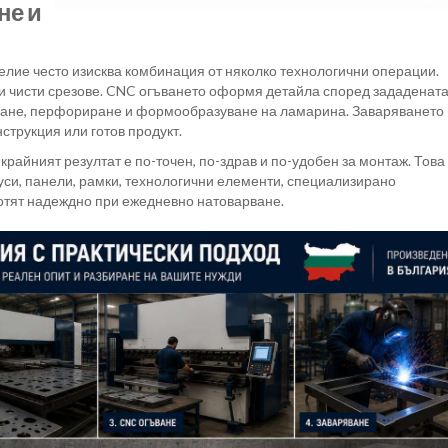
не и
лие често изисква комбинация от няколко технологични операции.
 и чисти срезове. CNC огъването оформя детайла според зададенат
ване, перфориране и формообразуване на ламарина. Заваряването
струкция или готов продукт.
крайният резултат е по-точен, по-здрав и по-удобен за монтаж. Това
си, панели, рамки, технологични елементи, специализирано
ботят надеждно при ежедневно натоварване.