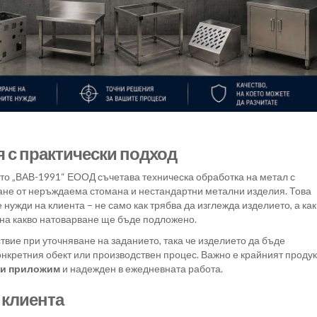
 с практически подход
ато „ВАВ-1991“ ЕООД съчетава техническа обработка на метал с
ване от неръждаема стомана и нестандартни метални изделия. Това
нужди на клиента – не само как трябва да изглежда изделието, а как
 на какво натоварване ще бъде подложено.
вие при уточняване на заданието, така че изделието да бъде
онкретния обект или производствен процес. Важно е крайният продук
ки приложим
и надежден в ежедневната работа.
 клиента