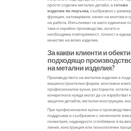
просто отделен метален детайл, а
готово
изделие по поръчка
, съобразено с размер
функция, натоварване, начин на монтаж и 
на работа. Изпълняват се както единични п
така и серийно производство, когато е
необходима повторяемост, точност и еднак
качество на всяко изделие.
За какви клиенти и обекти
подходящо производств
на метални изделия?
Производството на метални изделия е подх
машиностроителни фирми, монтажни компан
професионални кухни, ресторанти, хотели 
конкретната нужда могат да се изработват к
защитни детайли, метални конструкции, ин
При професионални кухни и производствен
поддръжка и съобразени с хигиенните изис
геометрия, надеждното сглобяване и възмо
линия, конструкция или технологичен проце