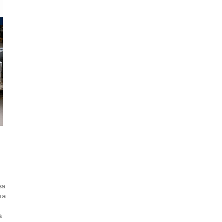
за
та
а