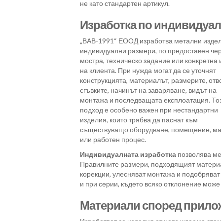
не като стандартен артикул.
Изработка по индивидуал
„ВАВ-1991“ ЕООД изработва метални изде
индивидуални размери, по предоставен чер
мостра, техническо задание или конкретна
на клиента. При нужда могат да се уточнят
конструкцията, материалът, размерите, отв
сгъвките, начинът на заваряване, видът на
монтажа и последващата експлоатация. То
подход е особено важен при нестандартни
изделия, които трябва да паснат към
съществуващо оборудване, помещение, м
или работен процес.
Индивидуалната изработка
позволява ме
Правилните размери, подходящият материа
корекции, улесняват монтажа и подобряват 
и при серии, където всяко отклонение може
Материали според прило