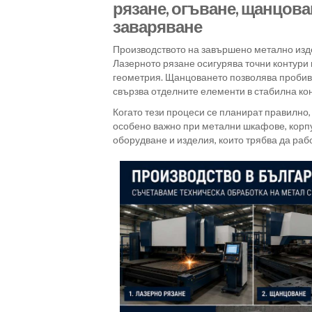
рязане, огъване, щанцова
заваряване
Производството на завършено метално изде
Лазерното рязане осигурява точни контури
геометрия. Щанцоването позволява проби
свързва отделните елементи в стабилна кон
Когато тези процеси се планират правилно, 
особено важно при метални шкафове, корпу
оборудване и изделия, които трябва да ра