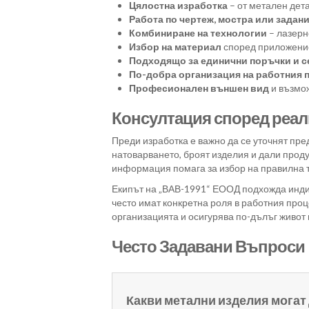
Цялостна изработка
– от метален дет
Работа по чертеж, мостра или задан
Комбиниране на технологии
– лазерн
Избор на материал
според приложение
Подходящо за единични поръчки и 
По-добра организация на работния 
Професионален външен вид
и възмож
Консултация според реал
Преди изработка е важно да се уточнят пре
натоварването, броят изделия и дали проду
информация помага за избор на правилна т
Екипът на „ВАВ-1991“ ЕООД подхожда инди
често имат конкретна роля в работния про
организацията и осигурява по-дълъг живот
Често Задавани Въпроси
Какви метални изделия могат