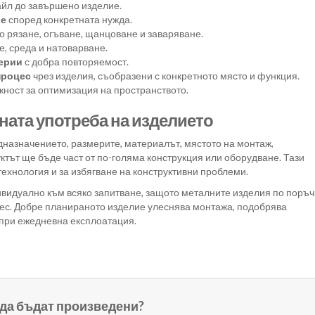
айл до завършено изделие.
ие
според конкретната нужда.
о рязане, огъване, щанцоване и заваряване.
, среда и натоварване.
серии
с добра повторяемост.
процес
чрез изделия, съобразени с конкретното място и функция.
ност за оптимизация на пространството.
ната употреба на изделието
дназначението, размерите, материалът, мястото на монтаж,
ктът ще бъде част от по-голяма конструкция или оборудване. Тази
ехнология и за избягване на конструктивни проблеми.
видуално към всяко запитване, защото металните изделия по поръч
цес. Добре планираното изделие улеснява монтажа, подобрява
 при ежедневна експлоатация.
 да бъдат произведени?