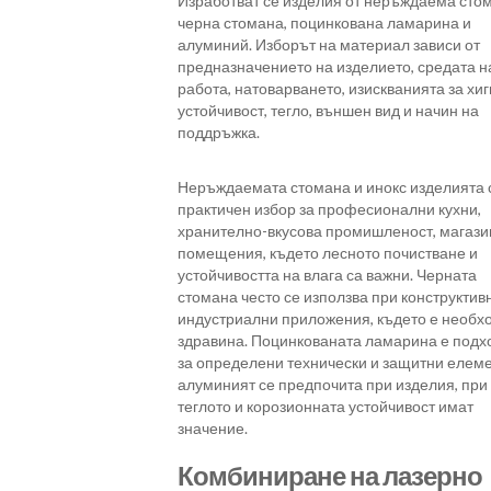
Изработват се изделия от неръждаема сто
черна стомана, поцинкована ламарина и
алуминий. Изборът на материал зависи от
предназначението на изделието, средата н
работа, натоварването, изискванията за хиг
устойчивост, тегло, външен вид и начин на
поддръжка.
Неръждаемата стомана и инокс изделията 
практичен избор за професионални кухни,
хранително-вкусова промишленост, магази
помещения, където лесното почистване и
устойчивостта на влага са важни. Черната
стомана често се използва при конструктив
индустриални приложения, където е необх
здравина. Поцинкованата ламарина е под
за определени технически и защитни елеме
алуминият се предпочита при изделия, при
теглото и корозионната устойчивост имат
значение.
Комбиниране на лазерно