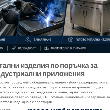
тални изделия по поръчка за
ндустриални приложения
остен процес, който обединява правилен избор на материал, точна
но изпълнение според реалното приложение на крайния продукт.
етални изделия от
неръждаема стомана
, черна стомана,
комбинира
лазерно рязане
, CNC огъване, щанцоване и заваряване за
чество и надеждна експлоатация.
сят не