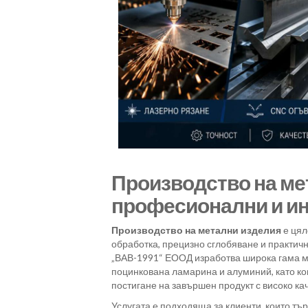
Производство на ме
професионални и и
Производство на метални изделия
е цял
обработка, прецизно сглобяване и практич
„ВАВ-1991“ ЕООД изработва широка гама м
поцинкована ламарина и алуминий, като 
постигане на завършен продукт с високо ка
Услугата е подходяща за клиенти, които тър