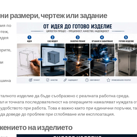
ни размери, чертеж или задание
лия по
теж,
 идея
орите,
зи
ашина
талното изделие да бъде съобразено с реалната работна среда.
л и точната последователност на операциите намаляват нуждата о
удобството при работа. Това е важно както при единични поръчки, т
 да доведе до проблем при сглобяване или експлоатация.
жението на изделието