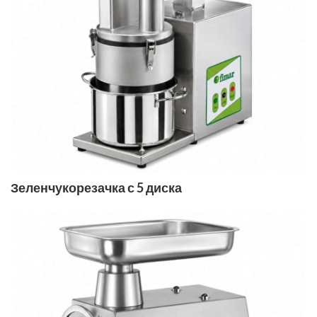
Зеленчукорезачка с 5 диска