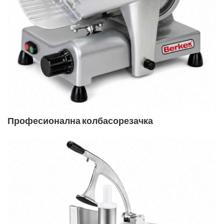
Професионална колбасорезачка