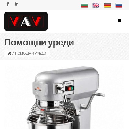
Помощни уреди
/
ПОМОЩНИ УРЕДИ