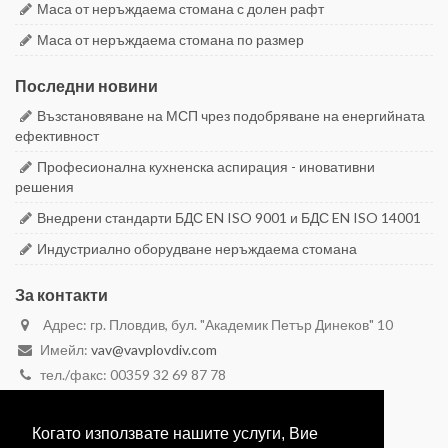
Маса от неръждаема стомана с долен рафт
Маса от неръждаема стомана по размер
Последни новини
Възстановяване на МСП чрез подобряване на енергийната
ефективност
Професионална кухненска аспирация - иновативни
решения
Внедрени стандарти БДС EN ISO 9001 и БДС EN ISO 14001
Индустриално оборудване неръждаема стомана
За контакти
Адрес: гр. Пловдив, бул. "Академик Петър Динеков" 10
Имейл:
vav@vavplovdiv.com
тел./факс: 00359 32 69 87 78
моб. 00359 887 28 29 59
моб. 00359 888 26 26 23
Когато използвате нашите услуги, Вие