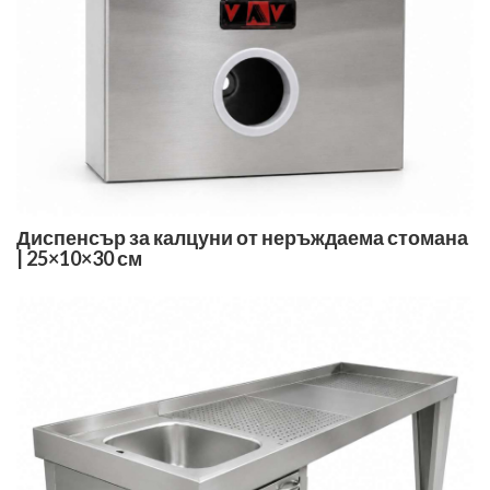
Диспенсър за калцуни от неръждаема стомана
| 25×10×30 см