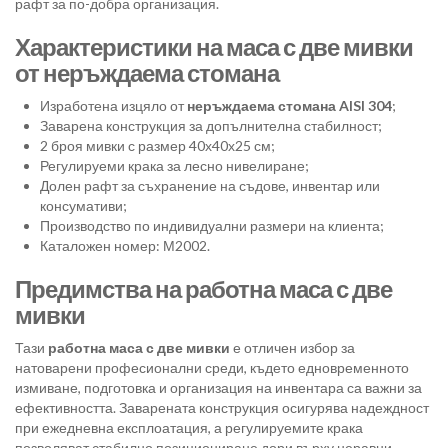
рафт за по-добра организация.
Характеристики на маса с две мивки
от неръждаема стомана
Изработена изцяло от
неръждаема стомана AISI 304
;
Заварена конструкция за допълнителна стабилност;
2 броя мивки с размер 40х40х25 см;
Регулируеми крака за лесно нивелиране;
Долен рафт за съхранение на съдове, инвентар или
консумативи;
Производство по индивидуални размери на клиента;
Каталожен номер: М2002.
Предимства на работна маса с две
мивки
Тази
работна маса с две мивки
е отличен избор за
натоварени професионални среди, където едновременното
измиване, подготовка и организация на инвентара са важни за
ефективността. Заварената конструкция осигурява надеждност
при ежедневна експлоатация, а регулируемите крака
позволяват стабилно позициониране дори върху неравни