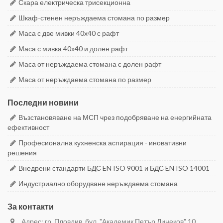
Скара електрическа трисекционна
Шкаф-стенен неръждаема стомана по размер
Маса с две мивки 40х40 с рафт
Маса с мивка 40х40 и долен рафт
Маса от неръждаема стомана с долен рафт
Маса от неръждаема стомана по размер
Последни новини
Възстановяване на МСП чрез подобряване на енергийната
ефективност
Професионална кухненска аспирация - иновативни
решения
Внедрени стандарти БДС EN ISO 9001 и БДС EN ISO 14001
Индустриално оборудване неръждаема стомана
За контакти
Адрес: гр. Пловдив, бул. "Академик Петър Динеков" 10