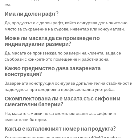
см.
Има ли долен рафт?
Да, продуктът е с долен рафт, който осигурява допълнително
място за съхранение на съдове, инвентар или консумативи.
Може ли масата да се произведе по
индивидуални размери?
Да, масата се произвежда по размери на клиента, за да се
съобрази с конкретното помещение и работна зона.
Какво предимство дава заварената
конструкция?
Заварената конструкция осигурява допълнителна стабилност и
надеждност при ежедневна професионална употреба.
Окомплектована ли е масата със сифони и
смесителни батерии?
Не, масите с мивки не са окомплектовани със сифони и
смесителни батерии.
Какъв е каталожният номер на продукта?
Каталожният номер на масата с две мивки 40х40 с рафт е