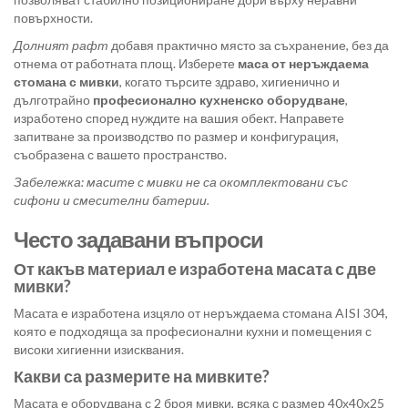
повърхности.
Долният рафт
добавя практично място за съхранение, без да
отнема от работната площ. Изберете
маса от неръждаема
стомана с мивки
, когато търсите здраво, хигиенично и
дълготрайно
професионално кухненско оборудване
,
изработено според нуждите на вашия обект. Направете
запитване за производство по размер и конфигурация,
съобразена с вашето пространство.
Забележка: масите с мивки не са окомплектовани със
сифони и смесителни батерии.
Често задавани въпроси
От какъв материал е изработена масата с две
мивки?
Масата е изработена изцяло от неръждаема стомана AISI 304,
която е подходяща за професионални кухни и помещения с
високи хигиенни изисквания.
Какви са размерите на мивките?
Масата е оборудвана с 2 броя мивки, всяка с размер 40х40х25