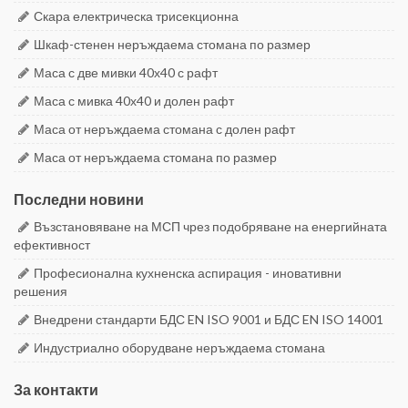
Скара електрическа трисекционна
Шкаф-стенен неръждаема стомана по размер
Маса с две мивки 40х40 с рафт
Маса с мивка 40х40 и долен рафт
Маса от неръждаема стомана с долен рафт
Маса от неръждаема стомана по размер
Последни новини
Възстановяване на МСП чрез подобряване на енергийната
ефективност
Професионална кухненска аспирация - иновативни
решения
Внедрени стандарти БДС EN ISO 9001 и БДС EN ISO 14001
Индустриално оборудване неръждаема стомана
За контакти