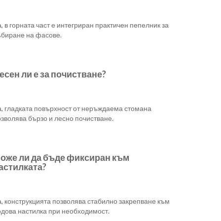
, в горната част е интегриран практичен пепелник за
ъбиране на фасове.
есен ли е за почистване?
а, гладката повърхност от неръждаема стомана
зволява бързо и лесно почистване.
оже ли да бъде фиксиран към
астилката?
а, конструкцията позволява стабилно закрепване към
одова настилка при необходимост.