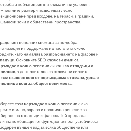
потреба и неблагоприятни климатични условия.
омпактните размери позволяват лесно
зициониране пред входове, на тераси, в градини,
ушачески зони и обществени пространства.
граденият пепелник спомага за по-добра
рганизация и поддържане на чистотата около
градите, като намалява разпръскването на фасове и
тпадъци. Основните SEO ключови думи са
еръждаем кош с пепелник
и
кош за отпадъци с
епелник
, а допълнително са включени силните
рази
външен кош от неръждаема стомана
,
урна с
епелник
и
кош за обществени места
.
зберете този
неръждаем кош с пепелник
, ако
рсите стилно, здраво и практично решение за
ъбиране на отпадъци и фасове. Той предлага
тлична комбинация от функционалност, устойчивост
 модерен външен вид за всяка обществена или