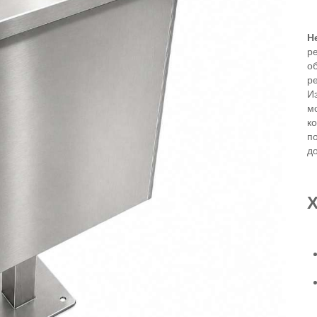
Н
р
об
ре
И
м
к
п
до
Х