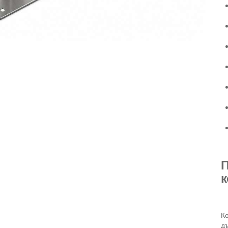
П
к
К
д