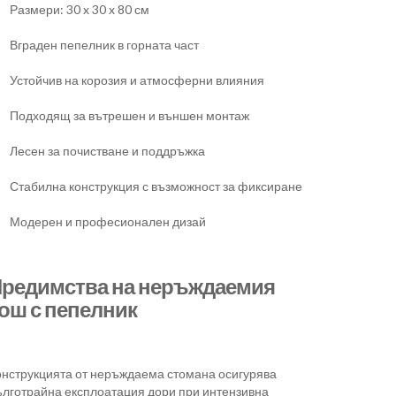
Размери: 30 x 30 x 80 см
Вграден пепелник в горната част
Устойчив на корозия и атмосферни влияния
Подходящ за вътрешен и външен монтаж
Лесен за почистване и поддръжка
Стабилна конструкция с възможност за фиксиране
Модерен и професионален дизай
редимства на неръждаемия
ош с пепелник
онструкцията от неръждаема стомана осигурява
ълготрайна експлоатация дори при интензивна