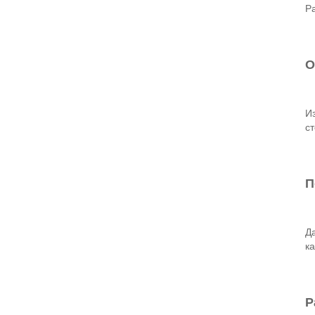
Ра
О
И
ст
П
Д
ка
Р