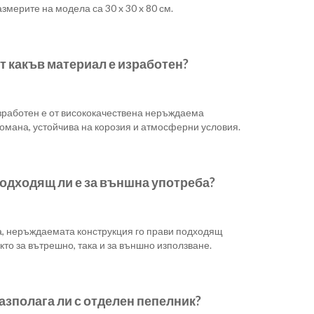
змерите на модела са 30 x 30 x 80 см.
т какъв материал е изработен?
зработен е от висококачествена неръждаема
омана, устойчива на корозия и атмосферни условия.
одходящ ли е за външна употреба?
а, неръждаемата конструкция го прави подходящ
кто за вътрешно, така и за външно използване.
азполага ли с отделен пепелник?