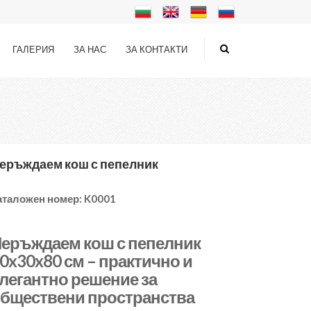
ГАЛЕРИЯ
ЗА НАС
ЗА КОНТАКТИ
еръждаем кош с пепелник
аталожен номер:
K0001
еръждаем кош с пепелник
0x30x80 см – практично и
легантно решение за
бществени пространства