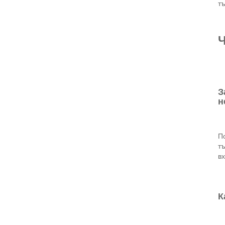
тъ
Ч
З
н
По
т
вх
К