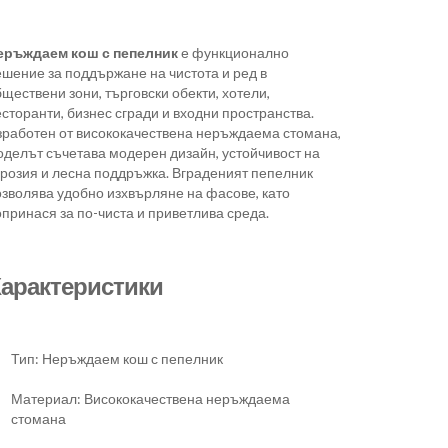
еръждаем кош с пепелник
е функционално
ешение за поддържане на чистота и ред в
ществени зони, търговски обекти, хотели,
сторанти, бизнес сгради и входни пространства.
зработен от висококачествена неръждаема стомана,
оделът съчетава модерен дизайн, устойчивост на
орозия и лесна поддръжка. Вграденият пепелник
озволява удобно изхвърляне на фасове, като
принася за по-чиста и приветлива среда.
арактеристики
Тип: Неръждаем кош с пепелник
Материал: Висококачествена неръждаема
стомана