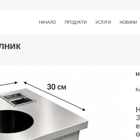
НАЧАЛО
ПРОДУКТИ
УСЛУГИ
НОВИНИ
лник
Н
К
Н
3
е
о