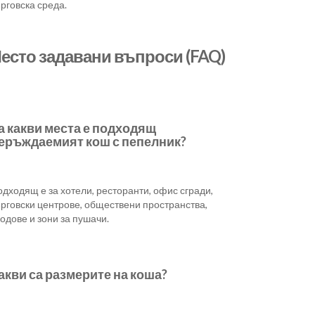
рговска среда.
есто задавани въпроси (FAQ)
а какви места е подходящ
еръждаемият кош с пепелник?
дходящ е за хотели, ресторанти, офис сгради,
ърговски центрове, обществени пространства,
одове и зони за пушачи.
акви са размерите на коша?