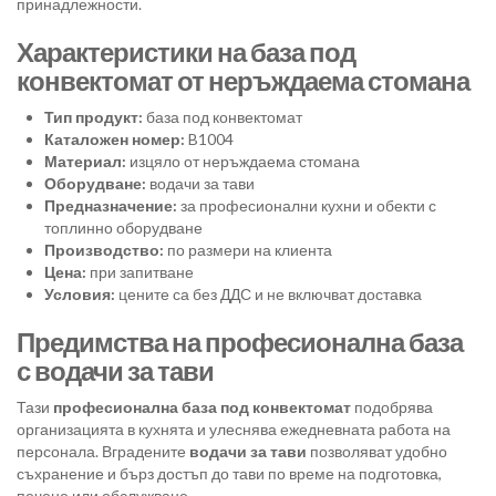
принадлежности.
Характеристики на база под
конвектомат от неръждаема стомана
Тип продукт:
база под конвектомат
Каталожен номер:
B1004
Материал:
изцяло от неръждаема стомана
Оборудване:
водачи за тави
Предназначение:
за професионални кухни и обекти с
топлинно оборудване
Производство:
по размери на клиента
Цена:
при запитване
Условия:
цените са без ДДС и не включват доставка
Предимства на професионална база
с водачи за тави
Тази
професионална база под конвектомат
подобрява
организацията в кухнята и улеснява ежедневната работа на
персонала. Вградените
водачи за тави
позволяват удобно
съхранение и бърз достъп до тави по време на подготовка,
печене или обслужване.