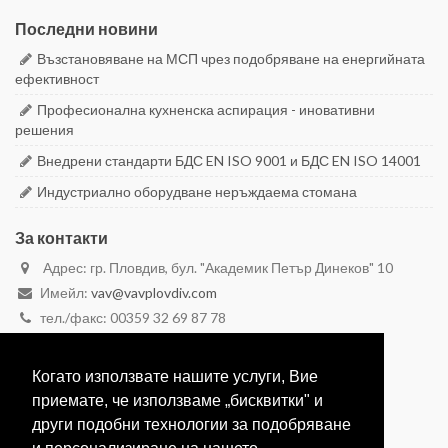
Последни новини
Възстановяване на МСП чрез подобряване на енергийната
ефективност
Професионална кухненска аспирация - иновативни
решения
Внедрени стандарти БДС EN ISO 9001 и БДС EN ISO 14001
Индустриално оборудване неръждаема стомана
За контакти
Адрес: гр. Пловдив, бул. "Академик Петър Динеков" 10
Имейл:
vav@vavplovdiv.com
тел./факс: 00359 32 69 87 78
моб. 00359 887 28 29 59
моб. 00359 888 26 26 23
Когато използвате нашите услуги, Вие
Вижте в Google Maps
приемате, че използваме „бисквитки" и
други подобни технологии за подобряване