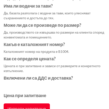
Има ли водачи за тави?
Да, базата разполага с водачи за тави, които улесняват
съхранението и достъпа до тях.
Може ли да се произведе по размер?
Да, производството се извършва по размери на клиента според
конвектомата и помещението.
Какъв е каталожният номер?
Каталожният номер на продукта е B1004.
Как се определя цената?
Цената е при запитване и зависи от размерите и конкретното
изпълнение.
Включени ли са ДДС и доставка?
Цена при запитване
Изпрати запитване