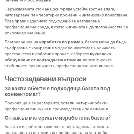
Неръждаемата стомана осигурява устойчивост на влага,
натоварване, температурни промени и интензивно почистване.
Това прави изделието подходящо за натоварена
професионална среда, в която хигиената и дълготрайността са
от ключово значение.
Благодарение на
изработка по размер
, базата може да бъде
съобразена с конкретния модел конвектомат, наличното
пространство и работния процес. Изберете
кухненско
оборудване от неръждаема стомана
, когато търсите
стабилност, практичност и професионално изпълнение.
Често задавани въпроси
За какви обекти е подходяща базата под
конвектомат?
Подходяща е за ресторанти, хотели, кетъринг обекти,
професионални кухни и производствени помещения.
От какъв материал е изработена базата?
Базата е изработена изцяло от неръждаема стомана,
подходяща за интензивна професионална употреба.