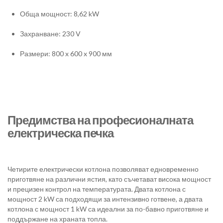
Обща мощност: 8,62 kW
Захранване: 230 V
Размери: 800 x 600 x 900 мм
Предимства на професионалната
електрическа печка
Четирите електрически котлона позволяват едновременно
приготвяне на различни ястия, като съчетават висока мощност
и прецизен контрол на температурата. Двата котлона с
мощност 2 kW са подходящи за интензивно готвене, а двата
котлона с мощност 1 kW са идеални за по-бавно приготвяне и
поддържане на храната топла.