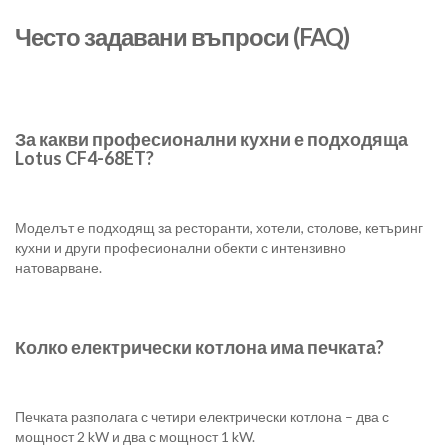
Често задавани въпроси (FAQ)
За какви професионални кухни е подходяща
Lotus CF4-68ET?
Моделът е подходящ за ресторанти, хотели, столове, кетъринг
кухни и други професионални обекти с интензивно
натоварване.
Колко електрически котлона има печката?
Печката разполага с четири електрически котлона – два с
мощност 2 kW и два с мощност 1 kW.