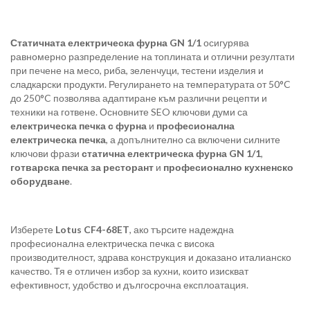
Статичната електрическа фурна GN 1/1
осигурява
равномерно разпределение на топлината и отлични резултати
при печене на месо, риба, зеленчуци, тестени изделия и
сладкарски продукти. Регулирането на температурата от 50°C
до 250°C позволява адаптиране към различни рецепти и
техники на готвене. Основните SEO ключови думи са
електрическа печка с фурна
и
професионална
електрическа печка
, а допълнително са включени силните
ключови фрази
статична електрическа фурна GN 1/1
,
готварска печка за ресторант
и
професионално кухненско
оборудване
.
Изберете
Lotus CF4-68ET
, ако търсите надеждна
професионална електрическа печка с висока
производителност, здрава конструкция и доказано италианско
качество. Тя е отличен избор за кухни, които изискват
ефективност, удобство и дългосрочна експлоатация.