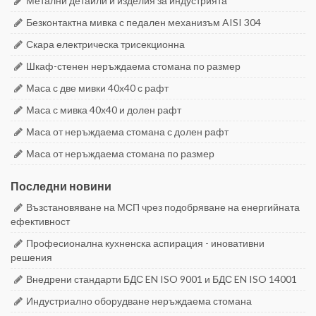
Метални детайли и изделия за индустрията
Безконтактна мивка с педален механизъм AISI 304
Скара електрическа трисекционна
Шкаф-стенен неръждаема стомана по размер
Маса с две мивки 40х40 с рафт
Маса с мивка 40х40 и долен рафт
Маса от неръждаема стомана с долен рафт
Маса от неръждаема стомана по размер
Последни новини
Възстановяване на МСП чрез подобряване на енергийната
ефективност
Професионална кухненска аспирация - иновативни
решения
Внедрени стандарти БДС EN ISO 9001 и БДС EN ISO 14001
Индустриално оборудване неръждаема стомана