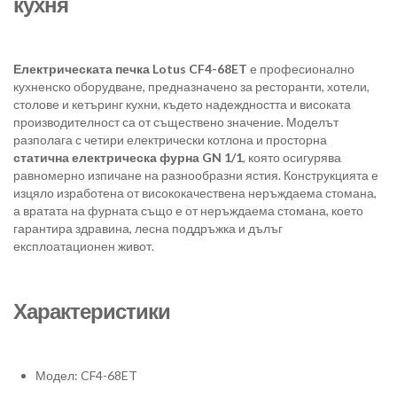
кухня
Електрическата печка Lotus CF4-68ET
е професионално
кухненско оборудване, предназначено за ресторанти, хотели,
столове и кетъринг кухни, където надеждността и високата
производителност са от съществено значение. Моделът
разполага с четири електрически котлона и просторна
статична електрическа фурна GN 1/1
, която осигурява
равномерно изпичане на разнообразни ястия. Конструкцията е
изцяло изработена от висококачествена неръждаема стомана,
а вратата на фурната също е от неръждаема стомана, което
гарантира здравина, лесна поддръжка и дълъг
експлоатационен живот.
Характеристики
Модел: CF4-68ET