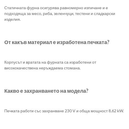
Статичната фурна осигурява равномерно изпичане и е
подходяща за месо, риба, зеленчуци, тестени и сладкарски
изделия.
От какъв материал е изработена печката?
Корпусът и вратата на фурната са изработени от
висококачествена неръждаема стомана.
Какво е захранването на модела?
Печката работи със захранване 230 V и обща мощност 8,62 kW.