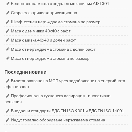
Безконтактна мивка с педален механизъм AISI 304
Скара електрическа трисекционна
Шкаф-стенен неръждаема стомана по размер
Маса с две мивки 40х40 с рафт
Маса с мивка 40х40 и долен рафт
Маса от неръждаема стомана с долен рафт
Маса от неръждаема стомана по размер
Последни новини
Възстановяване на МСП чрез подобряване на енергийната
ефективност
Професионална кухненска аспирация - иновативни
решения
Внедрени стандарти БДС EN ISO 9001 и БДС EN ISO 14001
Индустриално оборудване неръждаема стомана