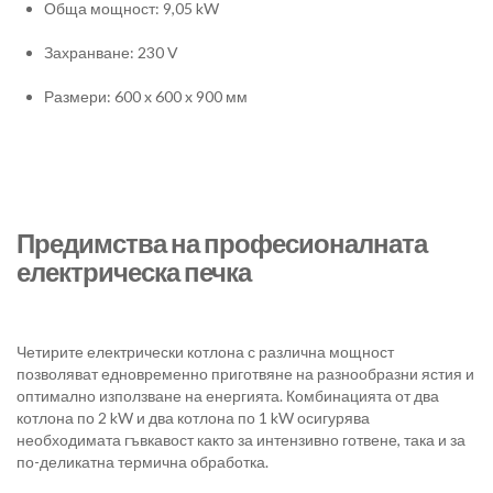
Обща мощност: 9,05 kW
Захранване: 230 V
Размери: 600 x 600 x 900 мм
Предимства на професионалната
електрическа печка
Четирите електрически котлона с различна мощност
позволяват едновременно приготвяне на разнообразни ястия и
оптимално използване на енергията. Комбинацията от два
котлона по 2 kW и два котлона по 1 kW осигурява
необходимата гъвкавост както за интензивно готвене, така и за
по-деликатна термична обработка.