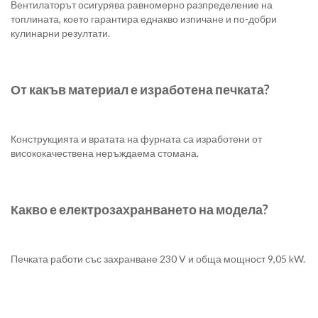
Вентилаторът осигурява равномерно разпределение на
топлината, което гарантира еднакво изпичане и по-добри
кулинарни резултати.
От какъв материал е изработена печката?
Конструкцията и вратата на фурната са изработени от
висококачествена неръждаема стомана.
Какво е електрозахранването на модела?
Печката работи със захранване 230 V и обща мощност 9,05 kW.