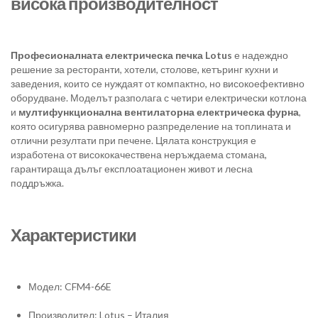
висока производителност
Професионалната електрическа печка Lotus
е надеждно
решение за ресторанти, хотели, столове, кетъринг кухни и
заведения, които се нуждаят от компактно, но високоефективно
оборудване. Моделът разполага с четири електрически котлона
и
мултифункционална вентилаторна електрическа фурна
,
която осигурява равномерно разпределение на топлината и
отлични резултати при печене. Цялата конструкция е
изработена от висококачествена неръждаема стомана,
гарантираща дълъг експлоатационен живот и лесна
поддръжка.
Характеристики
Модел: CFM4-66E
Производител: Lotus – Италия