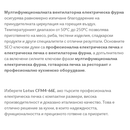
Мултифункционалната вентилаторна електрическа фурна
осигурява равномерно изпичане благодарение на
принудителната циркулация на горещия въздух.
Температурният диапазон от 50°C до 250°C позволява
приготвянето на месо, риба, тестени изделия, сладкарски
продукти и други специалитети с отлични резултати. Основните
SEO ключови думи са
професионална електрическа печка
и
електрическа печка с вентилаторна фурна
, а допълнително
са включени силните ключови фрази
мултифункционална
електрическа фурна
,
готварска печка за ресторант
и
професионално кухненско оборудване
.
Изберете
Lotus CFM4-66E
, ако търсите професионална
електрическа печка с компактни размери, висока
производителност и доказано италианско качество. Това е
отлично решение за кухни, в които надеждността,
функционалността и прецизното готвене са приоритет.