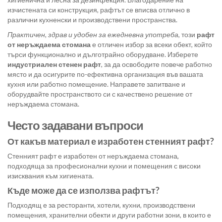
изчистената си конструкция, рафтът се вписва отлично в
различни кухненски и производствени пространства.
Практичен, здрав и удобен за ежедневна употреба
, този
рафт
от неръждаема стомана
е отличен избор за всеки обект, който
търси функционално и дълготрайно оборудване. Изберете
индустриален стенен рафт
, за да освободите повече работно
място и да осигурите по-ефективна организация във вашата
кухня или работно помещение. Направете запитване и
оборудвайте пространството си с качествено решение от
неръждаема стомана.
Често задавани въпроси
От какъв материал е изработен стенният рафт?
Стенният рафт е изработен от неръждаема стомана,
подходяща за професионални кухни и помещения с високи
изисквания към хигиената.
Къде може да се използва рафтът?
Подходящ е за ресторанти, хотели, кухни, производствени
помещения, хранителни обекти и други работни зони, в които е