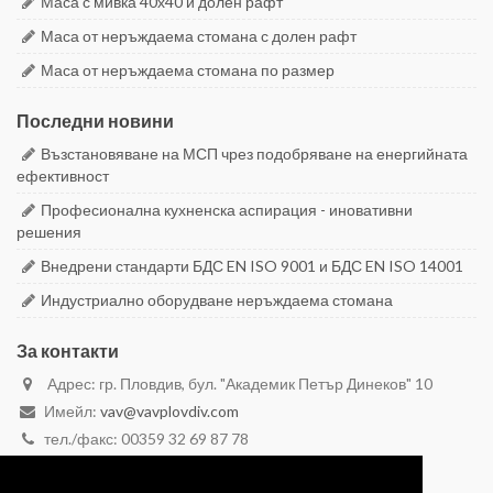
Маса с мивка 40х40 и долен рафт
Маса от неръждаема стомана с долен рафт
Маса от неръждаема стомана по размер
Последни новини
Възстановяване на МСП чрез подобряване на енергийната
ефективност
Професионална кухненска аспирация - иновативни
решения
Внедрени стандарти БДС EN ISO 9001 и БДС EN ISO 14001
Индустриално оборудване неръждаема стомана
За контакти
Адрес: гр. Пловдив, бул. "Академик Петър Динеков" 10
Имейл:
vav@vavplovdiv.com
тел./факс: 00359 32 69 87 78
моб. 00359 887 28 29 59