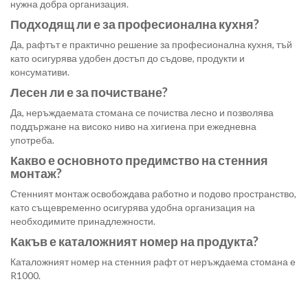
нужна добра организация.
Подходящ ли е за професионална кухня?
Да, рафтът е практично решение за професионална кухня, тъй
като осигурява удобен достъп до съдове, продукти и
консумативи.
Лесен ли е за почистване?
Да, неръждаемата стомана се почиства лесно и позволява
поддържане на високо ниво на хигиена при ежедневна
употреба.
Какво е основното предимство на стенния
монтаж?
Стенният монтаж освобождава работно и подово пространство,
като същевременно осигурява удобна организация на
необходимите принадлежности.
Какъв е каталожният номер на продукта?
Каталожният номер на стенния рафт от неръждаема стомана е
R1000.