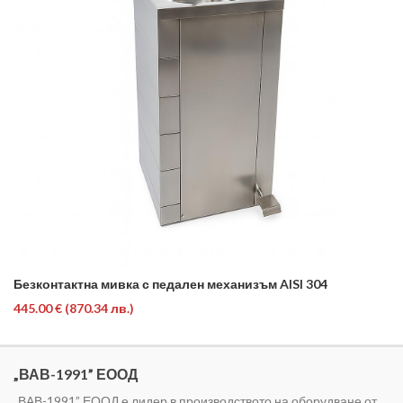
Безконтактна мивка с педален механизъм AISI 304
445.00 €
(870.34 лв.)
„ВАВ-1991” ЕООД
„ВАВ-1991” ЕООД е лидер в производството на оборудване от