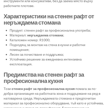
инструменти или консумативи, без да заема място върху
работните плотове.
Характеристики на стенен рафт от
неръждаема стомана
Продукт: стенен рафт за професионална употреба;
Материал:
неръждаема стомана
;
Каталожен номер: R1000;
Подходящ за монтаж на стена в кухни и работни
помещения;
Лесен за почистване и поддръжка;
Устойчиво решение за ежедневна интензивна
експлоатация.
Предимства на стенен рафт за
професионална кухня
Този
стенен рафт за професионална кухня
помага за по-
добра организация на работната зона и поддържане на ред в
натоварена среда. Неръждаемата стомана е предпочитан
материал за професионално оборудване, тъй като е устойчива,
хигиенична и лесна за дезинфекция. Благодарение на