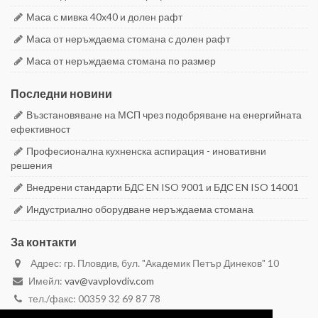
Маса с мивка 40х40 и долен рафт
Маса от неръждаема стомана с долен рафт
Маса от неръждаема стомана по размер
Последни новини
Възстановяване на МСП чрез подобряване на енергийната
ефективност
Професионална кухненска аспирация - иновативни
решения
Внедрени стандарти БДС EN ISO 9001 и БДС EN ISO 14001
Индустриално оборудване неръждаема стомана
За контакти
Адрес: гр. Пловдив, бул. "Академик Петър Динеков" 10
Имейл:
vav@vavplovdiv.com
тел./факс: 00359 32 69 87 78
моб. 00359 887 28 29 59