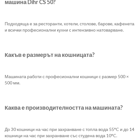
машина Dihr CS 50?
Подходяща е за ресторанти, хотели, столове, барове, кафенета
и всички професионални кухни с интензивно натоварване.
Какъв е размерът на кошницата?
Машината работи с професионални кошници с размер 500 ×
500 мм.
Каква е производителността на машината?
До 30 кошници на час при захранване с топла вода 55°C и до 14
кошници на час при захранване със студена вода 10°C.