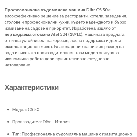
Професионална съдомиялна машина Dihr CS 50
е
високоефективно решение за ресторанти, хотели, заведения,
столове и професионални кухни, където надеждното и бързо
измиване на съдове е приоритет. Изработена изцяло от
неръждаема стомана AISI 304 (18/10)
, машината предлага
отлична устойчивост на корозия, лесна поддръжка и дълъг
експлоатационен живот. Благодарение на ниския разход на
вода и високата производителност, този модел осигурява
икономична работа дори при интензивно ежедневно
натоварване.
Характеристики
Модел: CS 50
Производител: Dihr – Италия
Тип: Професионална съдомиялна машина с гравитационно