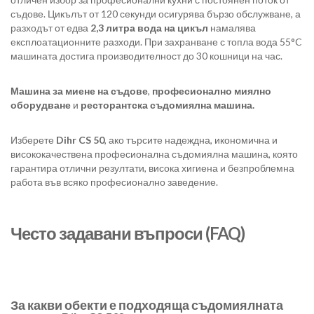
съдове. Цикълът от 120 секунди осигурява бързо обслужване, а
разходът от едва
2,3 литра вода на цикъл
намалява
експлоатационните разходи. При захранване с топла вода 55°C
машината достига производителност до 30 кошници на час.
Машина за миене на съдове
,
професионално миялно
оборудване
и
ресторантска съдомиялна машина.
Изберете
Dihr CS 50
, ако търсите надеждна, икономична и
висококачествена професионална съдомиялна машина, която
гарантира отлични резултати, висока хигиена и безпроблемна
работа във всяко професионално заведение.
Често задавани въпроси (FAQ)
За какви обекти е подходяща съдомиялната