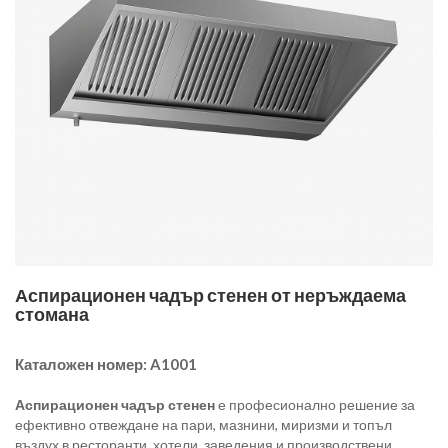
Аспирационен чадър стенен от неръждаема
стомана
Каталожен номер:
A1001
Аспирационен чадър стенен
е професионално решение за
ефективно отвеждане на пари, мазнини, миризми и топъл
въздух в ресторанти, хотели, заведения и производствени