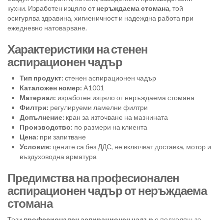
кухни. Изработен изцяло от
неръждаема стомана
, той
осигурява здравина, хигиеничност и надеждна работа при
ежедневно натоварване.
Характеристики на стенен
аспирационен чадър
Тип продукт:
стенен аспирационен чадър
Каталожен номер:
A1001
Материал:
изработен изцяло от неръждаема стомана
Филтри:
регулируеми ламелни филтри
Допълнение:
кран за източване на мазнината
Производство:
по размери на клиента
Цена:
при запитване
Условия:
цените са без ДДС, не включват доставка, мотор и
въздуховодна арматура
Предимства на професионален
аспирационен чадър от неръждаема
стомана
Този
професионален аспирационен чадър
е подходящ за