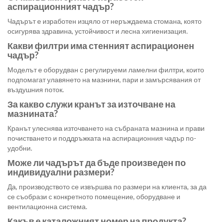
аспирационният чадър?
Чадърът е изработен изцяло от неръждаема стомана, която
осигурява здравина, устойчивост и лесна хигиенизация.
Какви филтри има стенният аспирационен
чадър?
Моделът е оборудван с регулируеми ламелни филтри, които
подпомагат улавянето на мазнини, пари и замърсявания от
въздушния поток.
За какво служи кранът за източване на
мазнината?
Кранът улеснява източването на събраната мазнина и прави
почистването и поддръжката на аспирационния чадър по-
удобни.
Може ли чадърът да бъде произведен по
индивидуални размери?
Да, производството се извършва по размери на клиента, за да
се съобрази с конкретното помещение, оборудване и
вентилационна система.
Какъв е каталожният номер на продукта?