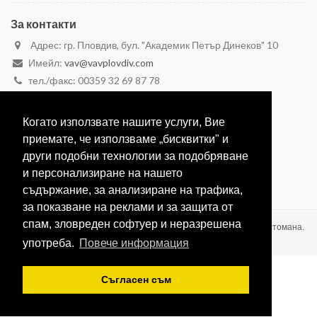
За контакти
Адрес: гр. Пловдив, бул. "Академик Петър Динеков" 10
Имейл:
vav@vavplovdiv.com
тел./факс: 00359 32 69 87 78
моб. 00359 887 28 29 59
моб. 00359 888 26 26 23
Когато използвате нашите услуги, Вие
Вижте в Google Maps
приемате, че използваме „бисквитки" и
други подобни технологии за подобряване
и персонализиране на нашето
съдържание, за анализиране на трафика,
за показване на реклами и за защита от
спам, зловреден софтуер и неразрешена
ВАВ-1991 ЕООД Производство на оборудване от неръждаема стомана.
2020 © Всички права запазени.
употреба.
Повече информация
Съгласен съм