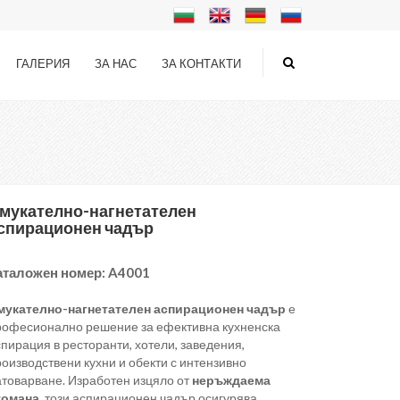
ГАЛЕРИЯ
ЗА НАС
ЗА КОНТАКТИ
мукателно-нагнетателен
спирационен чадър
аталожен номер:
A4001
мукателно-нагнетателен аспирационен чадър
е
рофесионално решение за ефективна кухненска
пирация в ресторанти, хотели, заведения,
оизводствени кухни и обекти с интензивно
атоварване. Изработен изцяло от
неръждаема
томана
, този аспирационен чадър осигурява