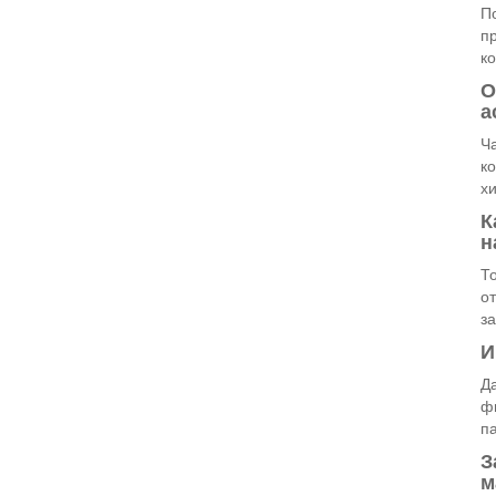
По
п
к
О
а
Ч
ко
х
К
н
То
от
за
И
Д
ф
па
З
м