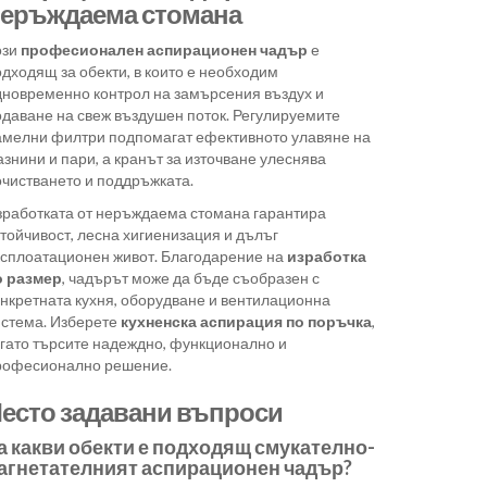
еръждаема стомана
ози
професионален аспирационен чадър
е
дходящ за обекти, в които е необходим
дновременно контрол на замърсения въздух и
одаване на свеж въздушен поток. Регулируемите
амелни филтри подпомагат ефективното улавяне на
знини и пари, а кранът за източване улеснява
очистването и поддръжката.
зработката от неръждаема стомана гарантира
тойчивост, лесна хигиенизация и дълъг
ксплоатационен живот. Благодарение на
изработка
о размер
, чадърът може да бъде съобразен с
онкретната кухня, оборудване и вентилационна
истема. Изберете
кухненска аспирация по поръчка
,
огато търсите надеждно, функционално и
рофесионално решение.
есто задавани въпроси
а какви обекти е подходящ смукателно-
агнетателният аспирационен чадър?