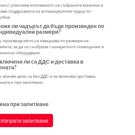
ранът улеснява източването на събраната мазнина и
рави поддръжката на аспирационния чадър по-
добна.
оже ли чадърът да бъде произведен по
ндивидуални размери?
, производството се извършва по размери на
иента, за да се съобрази с конкретното помещение и
ухненско оборудване.
ключени ли са ДДС и доставка в
ената?
, всички цени са без ДДС и не включват доставка.
ната е при запитване.
ена при запитване
Изпрати запитване