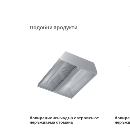
Подобни продукти
Аспирационен чадър островен от
Аспира
неръждаема стомана
неръжд