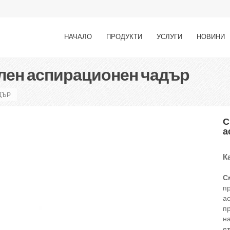
НАЧАЛО
ПРОДУКТИ
УСЛУГИ
НОВИНИ
лен аспирационен чадър
ДЪР
С
а
К
С
п
ас
пр
н
с