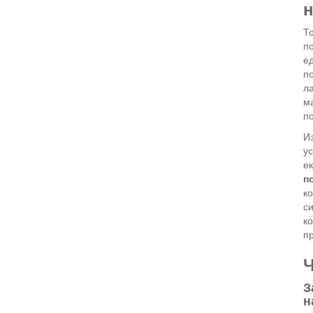
н
Т
по
е
п
л
ма
п
И
ус
е
п
к
с
к
п
Ч
З
н