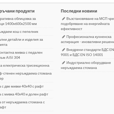
ръчани продукти
Последни новини
ративна облицовка за
Възстановяване на МСП чре
ци 1400x600x2500 мм
подобряване на енергийната
ефективност
ждаем кош с пепелник
Професионална кухненска
лни детайли и изделия за
аспирация - иновативни решен
ията
Внедрени стандарти БДС EN
онтактна мивка с педален
9001 и БДС EN ISO 14001
ъм AISI 304
Индустриално оборудване
а електрическа трисекционна
неръждаема стомана
-стенен неръждаема стомана
ер
 с две мивки 40х40 с рафт
 с мивка 40х40 и долен рафт
 от неръждаема стомана с
рафт