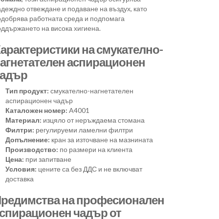
деждно отвеждане и подаване на въздух, като
одобрява работната среда и подпомага
оддържането на висока хигиена.
арактеристики на смукателно-
агнетателен аспирационен
адър
Тип продукт:
смукателно-нагнетателен
аспирационен чадър
Каталожен номер:
A4001
Материал:
изцяло от неръждаема стомана
Филтри:
регулируеми ламелни филтри
Допълнение:
кран за източване на мазнината
Производство:
по размери на клиента
Цена:
при запитване
Условия:
цените са без ДДС и не включват
доставка
редимства на професионален
спирационен чадър от