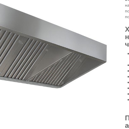
на
п
п
Х
н
ч
П
а