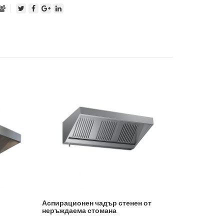
Аспирационен чадър стенен от
неръждаема стомана