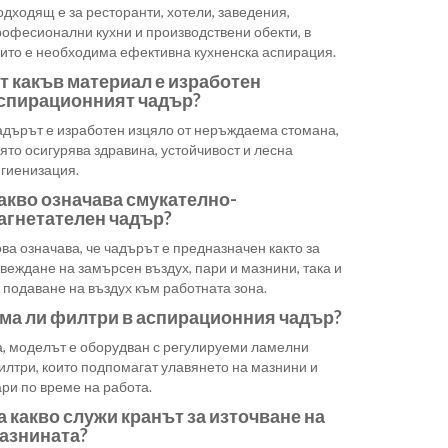
дходящ е за ресторанти, хотели, заведения,
рофесионални кухни и производствени обекти, в
оито е необходима ефективна кухненска аспирация.
т какъв материал е изработен
спирационният чадър?
адърът е изработен изцяло от неръждаема стомана,
ято осигурява здравина, устойчивост и лесна
игиенизация.
акво означава смукателно-
агнетателен чадър?
ва означава, че чадърът е предназначен както за
веждане на замърсен въздух, пари и мазнини, така и
 подаване на въздух към работната зона.
ма ли филтри в аспирационния чадър?
а, моделът е оборудван с регулируеми ламелни
илтри, които подпомагат улавянето на мазнини и
ри по време на работа.
а какво служи кранът за източване на
азнината?