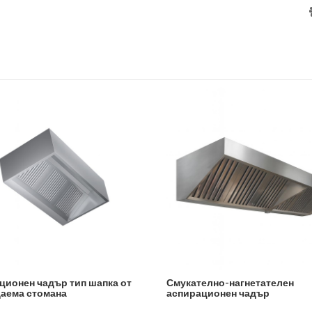
ционен чадър тип шапка от
Смукателно-нагнетателен
аема стомана
аспирационен чадър