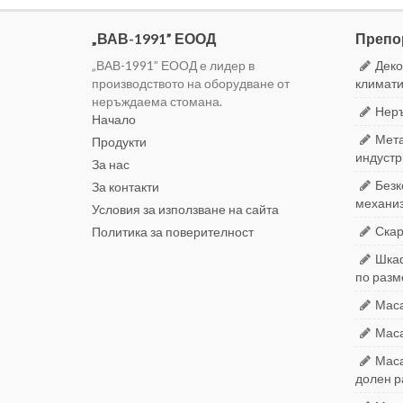
„ВАВ-1991” ЕООД
Препо
„ВАВ-1991” ЕООД е лидер в
Деко
производството на оборудване от
климати
неръждаема стомана.
Неръ
Начало
Мета
Продукти
индустр
За нас
Безк
За контакти
механиз
Условия за използване на сайта
Скар
Политика за поверителност
Шкаф
по разм
Маса
Маса
Маса
долен 