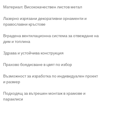
Материал: Висококачествен листов метал
Лазерно изрязани декоративни орнаменти и
православни кръстове
Вградена вентилационна система за отвеждане на
дим и топлина
Здрава и устойчива конструкция
Прахово боядисване в цвят по избор
Възможност за изработка по индивидуален проект
и размер
Подходящ за вътрешен монтаж в храмове и
параклиси