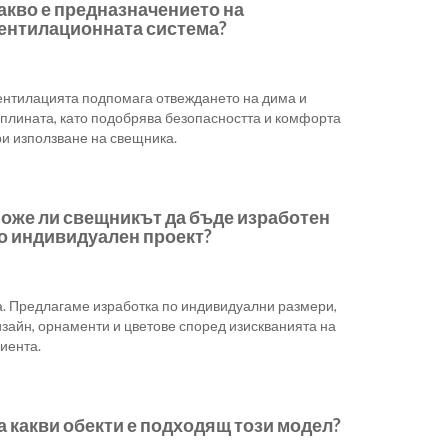
акво е предназначението на
ентилационната система?
ентилацията подпомага отвеждането на дима и
оплината, като подобрява безопасността и комфорта
ри използване на свещника.
оже ли свещникът да бъде изработен
о индивидуален проект?
а. Предлагаме изработка по индивидуални размери,
зайн, орнаменти и цветове според изискванията на
иента.
а какви обекти е подходящ този модел?