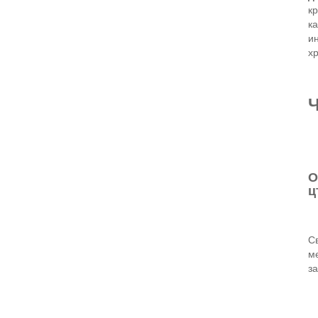
к
к
и
х
Ч
О
ц
С
м
з