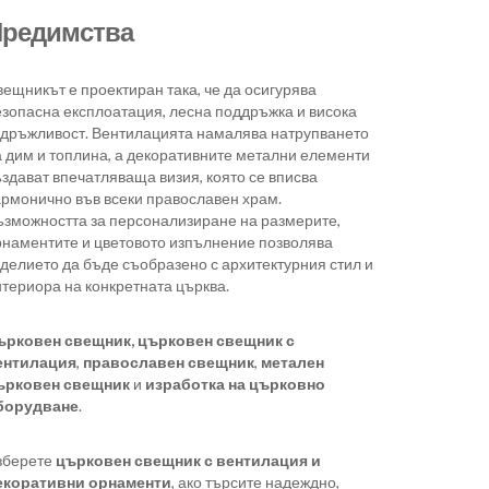
редимства
ещникът е проектиран така, че да осигурява
езопасна експлоатация, лесна поддръжка и висока
здръжливост. Вентилацията намалява натрупването
а дим и топлина, а декоративните метални елементи
здават впечатляваща визия, която се вписва
армонично във всеки православен храм.
ъзможността за персонализиране на размерите,
рнаментите и цветовото изпълнение позволява
делието да бъде съобразено с архитектурния стил и
териора на конкретната църква.
ърковен свещник,
църковен свещник с
ентилация
,
православен свещник
,
метален
ърковен свещник
и
изработка на църковно
борудване
.
зберете
църковен свещник с вентилация и
екоративни орнаменти
, ако търсите надеждно,