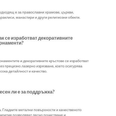
одходящ е за православни храмове, църкви,
раклиси, манастири и други религиозни обекти.
ак се изработват декоративните
рнаменти?
рнаментите и декоративните кръстове се изработват
ез прецизно лазерно изрязване, което осигурява
сока детайлност и качество.
есен ли е за поддръжка?
. Гладките метални повърхности и качественото
окритие позволяват лесно почистване и