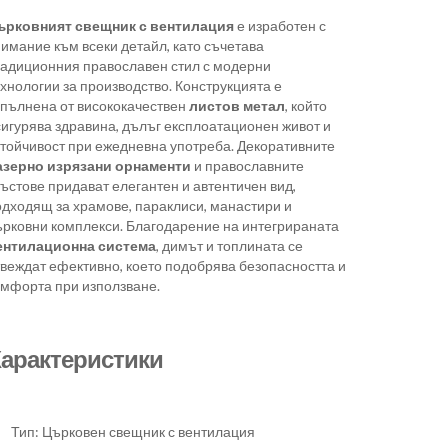
ърковният свещник с вентилация
е изработен с
имание към всеки детайл, като съчетава
радиционния православен стил с модерни
хнологии за производство. Конструкцията е
зпълнена от висококачествен
листов метал
, който
сигурява здравина, дълъг експлоатационен живот и
стойчивост при ежедневна употреба. Декоративните
азерно изрязани орнаменти
и православните
ъстове придават елегантен и автентичен вид,
одходящ за храмове, параклиси, манастири и
ърковни комплекси. Благодарение на интегрираната
ентилационна система
, димът и топлината се
твеждат ефективно, което подобрява безопасността и
омфорта при използване.
арактеристики
Тип: Църковен свещник с вентилация