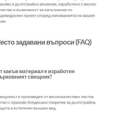
расиво и дълготрайно решение, изработено с високо
ачество и възможност за изпълнение по
ндивидуален проект според изискванията на вашия
рам.
есто задавани въпроси (FAQ)
т какъв материал е изработен
ърковният свещник?
вещникът е произведен от висококачествен листов
етал с прахово боядисано покритие за дълготрайна
ащита и естетичен външен вид.