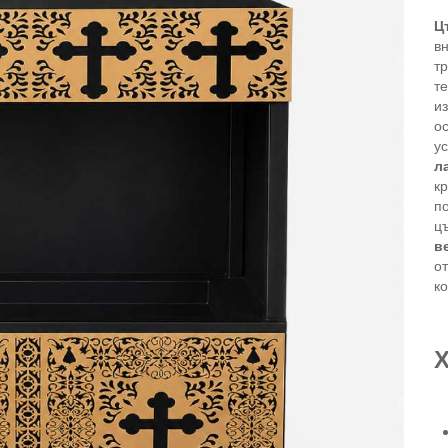
Ц
вн
т
те
и
о
у
л
кр
п
ц
в
о
к
Х