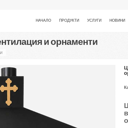
НАЧАЛО
ПРОДУКТИ
УСЛУГИ
НОВИНИ
ентилация и орнаменти
ТИ
Ц
о
К
Ц
в
о