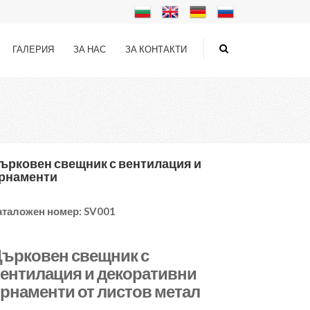
ГАЛЕРИЯ
ЗА НАС
ЗА КОНТАКТИ
ърковен свещник с вентилация и
рнаменти
аталожен номер:
SV001
ърковен свещник с
ентилация и декоративни
рнаменти от листов метал