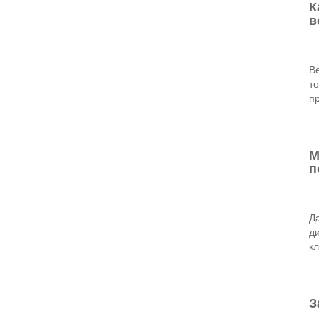
К
в
В
т
п
М
п
Д
ди
кл
З