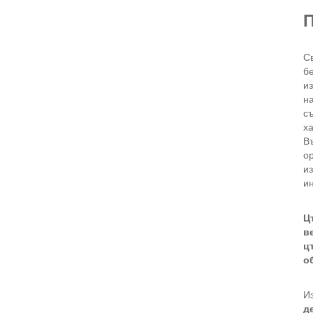
П
Св
б
и
н
съ
х
В
о
из
ин
Ц
в
ц
о
И
д