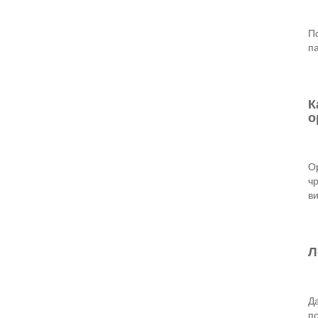
П
па
К
о
О
чр
ви
Л
Да
п