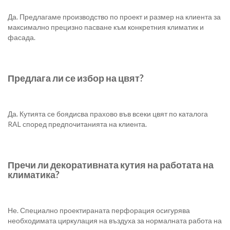
Да. Предлагаме производство по проект и размер на клиента за
максимално прецизно пасване към конкретния климатик и
фасада.
Предлага ли се избор на цвят?
Да. Кутията се боядисва прахово във всеки цвят по каталога
RAL според предпочитанията на клиента.
Пречи ли декоративната кутия на работата на
климатика?
Не. Специално проектираната перфорация осигурява
необходимата циркулация на въздуха за нормалната работа на