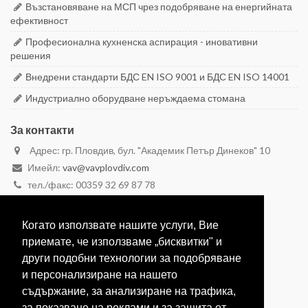
Възстановяване на МСП чрез подобряване на енергийната
ефективност
Професионална кухненска аспирация - иновативни
решения
Внедрени стандарти БДС EN ISO 9001 и БДС EN ISO 14001
Индустриално оборудване неръждаема стомана
За контакти
Адрес: гр. Пловдив, бул. "Академик Петър Динеков" 10
Имейл:
vav@vavplovdiv.com
тел./факс: 00359 32 69 87 78
моб. 00359 887 28 29 59
моб. 00359 888 26 26 23
Когато използвате нашите услуги, Вие
Вижте в Google Maps
приемате, че използваме „бисквитки" и
други подобни технологии за подобряване
и персонализиране на нашето
съдържание, за анализиране на трафика,
за показване на реклами и за защита от