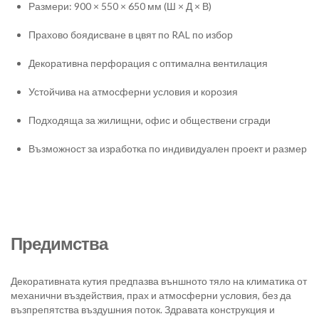
Размери: 900 × 550 × 650 мм (Ш × Д × В)
Прахово боядисване в цвят по RAL по избор
Декоративна перфорация с оптимална вентилация
Устойчива на атмосферни условия и корозия
Подходяща за жилищни, офис и обществени сгради
Възможност за изработка по индивидуален проект и размер
Предимства
Декоративната кутия предпазва външното тяло на климатика от
механични въздействия, прах и атмосферни условия, без да
възпрепятства въздушния поток. Здравата конструкция и