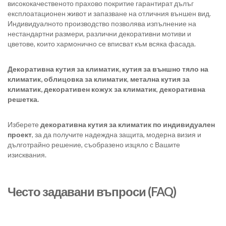
висококачественото прахово покритие гарантират дълъг
експлоатационен живот и запазване на отличния външен вид.
Индивидуалното производство позволява изпълнение на
нестандартни размери, различни декоративни мотиви и
цветове, които хармонично се вписват към всяка фасада.
Декоративна кутия за климатик,
кутия за външно тяло на
климатик,
облицовка за климатик
,
метална кутия за
климатик,
декоративен кожух за климатик
,
декоративна
решетка.
Изберете
декоративна кутия за климатик по индивидуален
проект
, за да получите надеждна защита, модерна визия и
дълготрайно решение, съобразено изцяло с Вашите
изисквания.
Често задавани въпроси (FAQ)