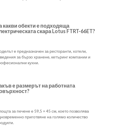
а какви обекти е подходяща
лектрическата скара Lotus FTRT-66ET?
делът е предназначен за ресторанти, хотели,
ведения за бързо хранене, кетъринг компании и
рофесионални кухни.
акъв е размерът на работната
овърхност?
ощта за печене е 59,5 × 45 см, което позволява
дновременно приготвяне на голямо количество
одукти.