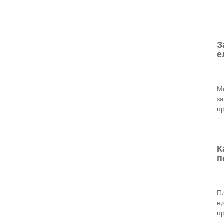
З
е
Мо
за
п
К
п
Пл
е
пр