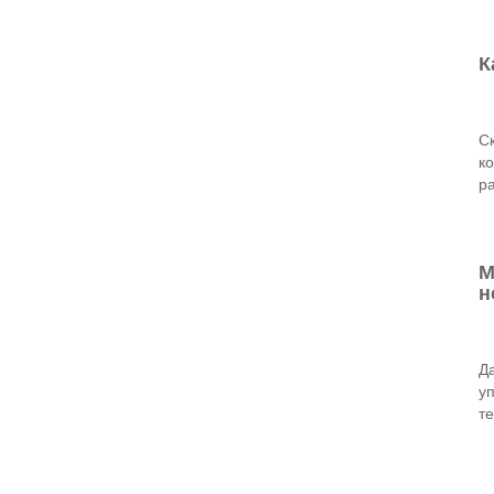
К
Ск
к
р
М
н
Д
у
т