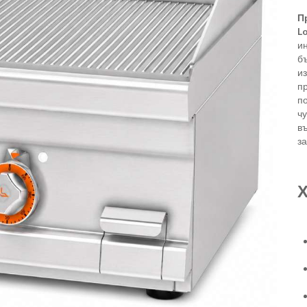
П
L
ин
б
и
п
п
ч
в
за
Х