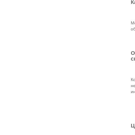
К
М
о
О
с
Ко
н
и
Ц