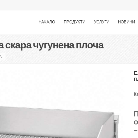
НАЧАЛО
ПРОДУКТИ
УСЛУГИ
НОВИНИ
 скара чугунена плоча
А
Е
п
К
П
о
–