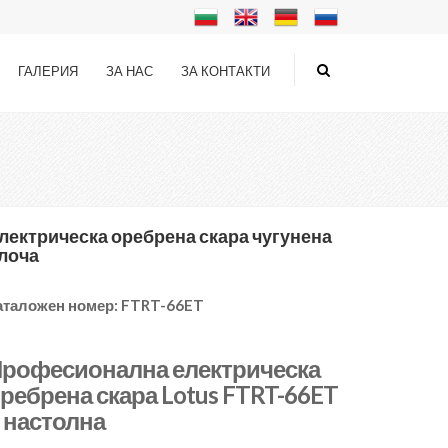
ГАЛЕРИЯ
ЗА НАС
ЗА КОНТАКТИ
лектрическа оребрена скара чугунена
лоча
аталожен номер:
FTRT-66ET
рофесионална електрическа
ребрена скара Lotus FTRT-66ET
 настолна