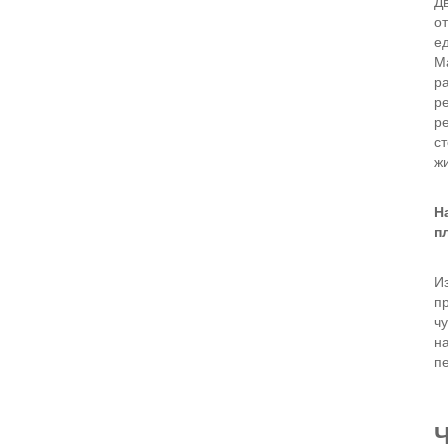
Д
о
е
М
р
ре
р
с
ж
Н
п
И
п
ч
на
п
Ч