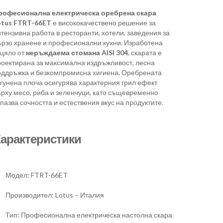
рофесионална електрическа оребрена скара
otus FTRT-66ET
е висококачествено решение за
тензивна работа в ресторанти, хотели, заведения за
ързо хранене и професионални кухни. Изработена
зцяло от
неръждаема стомана AISI 304
, скарата е
роектирана за максимална издръжливост, лесна
оддръжка и безкомпромисна хигиена. Оребрената
угунена плоча осигурява характерния грил ефект
ърху месо, риба и зеленчуци, като същевременно
пазва сочността и естествения вкус на продуктите.
арактеристики
Модел: FTRT-66ET
Производител: Lotus – Италия
Тип: Професионална електрическа настолна скара