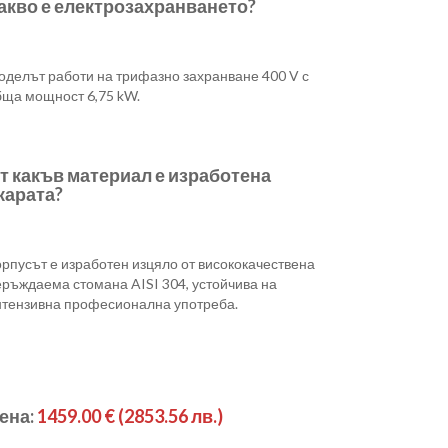
акво е електрозахранването?
оделът работи на трифазно захранване 400 V с
бща мощност 6,75 kW.
т какъв материал е изработена
карата?
рпусът е изработен изцяло от висококачествена
еръждаема стомана AISI 304, устойчива на
нтензивна професионална употреба.
ена:
1459.00 €
(2853.56 лв.)