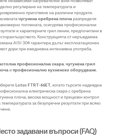
вете независими нагревателни зони позволяват
тделно регулиране на температурата и
дновременно приготвяне на различни продукти.
асивната
чугунена оребрена плоча
разпределя
авномерно топлината, осигурява професионални
зултати и характерните грил линии, предпочитани в
есторантьорството. Конструкцията от неръждаема
томана AISI 304 гарантира дълъг експлоатационен
ивот дори при ежедневна интензивна употреба.
астолна професионална скара
,
чугунена грил
лоча
и
професионално кухненско оборудване
.
зберете
Lotus FTRT-66ET
, когато търсите надеждна
рофесионална електрическа скара с оребрена
угунена плоча, висока мощност и прецизен контрол
 температурата за безупречни резултати при всяко
ечене.
есто задавани въпроси (FAQ)