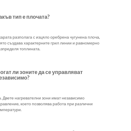
акъв тип е плочата?
арата разполага с изцяло оребрена чугунена плоча,
оято създава характерните грил линии и равномерно
азпределя топлината.
огат ли зоните да се управляват
езависимо?
а. Двете нагревателни зони имат независимо
правление, което позволява работа при различни
емператури.