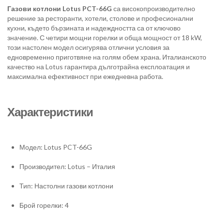
Газови котлони Lotus PCT-66G
са високопроизводително
решение за ресторанти, хотели, столове и професионални
кухни, където бързината и надеждността са от ключово
значение. С четири мощни горелки и обща мощност от 18 kW,
този настолен модел осигурява отлични условия за
едновременно приготвяне на голям обем храна. Италианското
качество на Lotus гарантира дълготрайна експлоатация и
максимална ефективност при ежедневна работа.
Характеристики
Модел: Lotus PCT-66G
Производител: Lotus – Италия
Тип: Настолни газови котлони
Брой горелки: 4