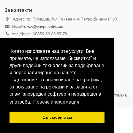
За контакти
Адрес: гр. Пловдив, бул. "Академик Петър Динеков" 10
Имейл:
vav@vavplovdiv.com
тел./факс: 00359 32 69 87 78
моб. 00359 887 28 29 59
моб. 00359 888 26 26 23
Когато използвате нашите услуги, Вие
Вижте в Google Maps
приемате, че използваме „бисквитки" и
други подобни технологии за подобряване
и персонализиране на нашето
съдържание, за анализиране на трафика,
за показване на реклами и за защита от
спам, зловреден софтуер и неразрешена
ВАВ-1991 ЕООД Производство на оборудване от неръждаема стомана.
2020 © Всички права запазени.
употреба.
Повече информация
Съгласен съм