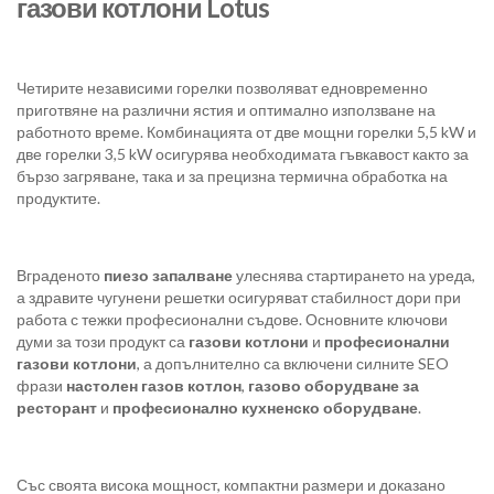
газови котлони Lotus
Четирите независими горелки позволяват едновременно
приготвяне на различни ястия и оптимално използване на
работното време. Комбинацията от две мощни горелки 5,5 kW и
две горелки 3,5 kW осигурява необходимата гъвкавост както за
бързо загряване, така и за прецизна термична обработка на
продуктите.
Вграденото
пиезо запалване
улеснява стартирането на уреда,
а здравите чугунени решетки осигуряват стабилност дори при
работа с тежки професионални съдове. Основните ключови
думи за този продукт са
газови котлони
и
професионални
газови котлони
, а допълнително са включени силните SEO
фрази
настолен газов котлон
,
газово оборудване за
ресторант
и
професионално кухненско оборудване
.
Със своята висока мощност, компактни размери и доказано