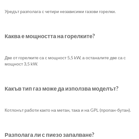
Уредът разполага с четири независими газови горелки.
Каква е мощността на горелките?
Две от горелките са с мощност 5,5 kW, а останалите две са с
мощност 3,5 kW.
Какъв тип газ може да използва моделът?
Котлонът работи както на метан, така и на GPL (пропан-бутан).
Разполага ли с пиезо запалване?