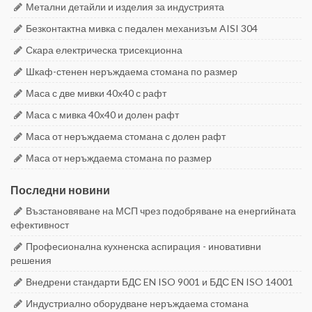
Метални детайли и изделия за индустрията
Безконтактна мивка с педален механизъм AISI 304
Скара електрическа трисекционна
Шкаф-стенен неръждаема стомана по размер
Маса с две мивки 40х40 с рафт
Маса с мивка 40х40 и долен рафт
Маса от неръждаема стомана с долен рафт
Маса от неръждаема стомана по размер
Последни новини
Възстановяване на МСП чрез подобряване на енергийната
ефективност
Професионална кухненска аспирация - иновативни
решения
Внедрени стандарти БДС EN ISO 9001 и БДС EN ISO 14001
Индустриално оборудване неръждаема стомана