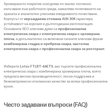
Хромираното покритие осигурява по-малко топлинно
излъчване към работната среда, намалява полепването на
храната и значително улеснява ежедневното почистване.
Корпусът от
неръждаема стомана AISI 304
гарантира
устойчивост на корозия и дългогодишна експлоатация.
Основните SEO ключови думи са
професионална
електрическа скара
и
електрическа скара с хромирана
плоча
, а допълнително са включени силните ключови фрази
комбинирана гладка и оребрена скара
,
настолна
електрическа скара
и
професионална скара за ресторант
.
Изберете
Lotus FTLRT-66ETS
, ако търсите професионална
електрическа скара с комбинирана хромирана плоча, която
предлага висока производителност, лесна поддръжка и
безкомпромисно италианско качество за всяка професионална
кухня.
Често задавани въпроси (FAQ)