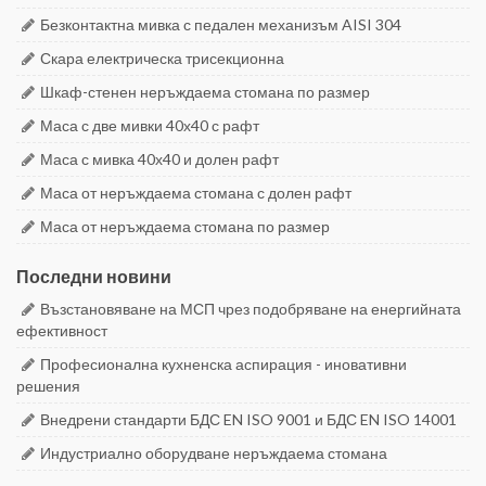
Безконтактна мивка с педален механизъм AISI 304
Скара електрическа трисекционна
Шкаф-стенен неръждаема стомана по размер
Маса с две мивки 40х40 с рафт
Маса с мивка 40х40 и долен рафт
Маса от неръждаема стомана с долен рафт
Маса от неръждаема стомана по размер
Последни новини
Възстановяване на МСП чрез подобряване на енергийната
ефективност
Професионална кухненска аспирация - иновативни
решения
Внедрени стандарти БДС EN ISO 9001 и БДС EN ISO 14001
Индустриално оборудване неръждаема стомана