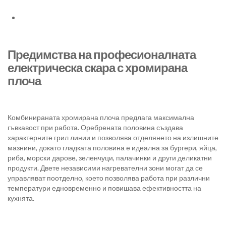
Предимства на професионалната
електрическа скара с хромирана
плоча
Комбинираната хромирана плоча предлага максимална
гъвкавост при работа. Оребрената половина създава
характерните грил линии и позволява отделянето на излишните
мазнини, докато гладката половина е идеална за бургери, яйца,
риба, морски дарове, зеленчуци, палачинки и други деликатни
продукти. Двете независими нагревателни зони могат да се
управляват поотделно, което позволява работа при различни
температури едновременно и повишава ефективността на
кухнята.