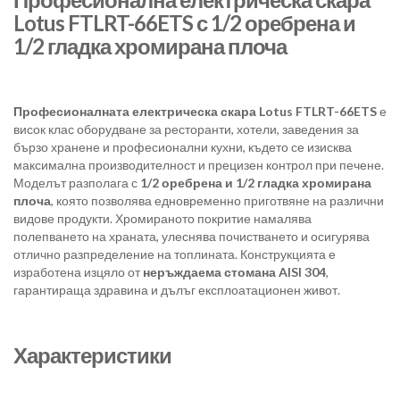
Lotus FTLRT-66ETS с 1/2 оребрена и
1/2 гладка хромирана плоча
Професионалната електрическа скара Lotus FTLRT-66ETS
е
висок клас оборудване за ресторанти, хотели, заведения за
бързо хранене и професионални кухни, където се изисква
максимална производителност и прецизен контрол при печене.
Моделът разполага с
1/2 оребрена и 1/2 гладка хромирана
плоча
, която позволява едновременно приготвяне на различни
видове продукти. Хромираното покритие намалява
полепването на храната, улеснява почистването и осигурява
отлично разпределение на топлината. Конструкцията е
изработена изцяло от
неръждаема стомана AISI 304
,
гарантираща здравина и дълъг експлоатационен живот.
Характеристики