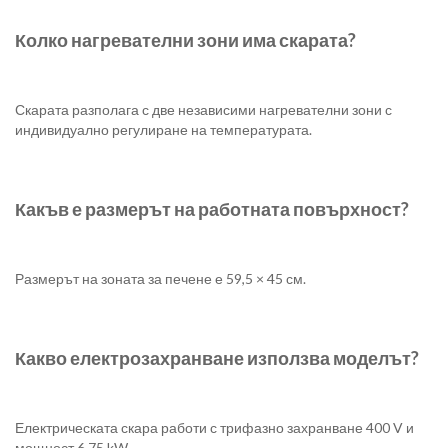
Колко нагревателни зони има скарата?
Скарата разполага с две независими нагревателни зони с
индивидуално регулиране на температурата.
Какъв е размерът на работната повърхност?
Размерът на зоната за печене е 59,5 × 45 см.
Какво електрозахранване използва моделът?
Електрическата скара работи с трифазно захранване 400 V и
мощност 6,75 kW.