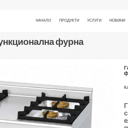
НАЧАЛО
ПРОДУКТИ
УСЛУГИ
НОВИНИ
функционална фурна
Г
ф
К
Г
с
е
п