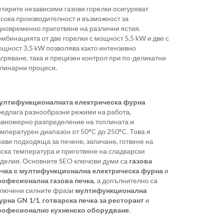
етирите независими газови горелки осигуряват
исока производителност и възможност за
дновременно приготвяне на различни ястия.
мбинацията от две горелки с мощност 5,5 kW и две с
ощност 3,5 kW позволява както интензивно
гряване, така и прецизен контрол при по-деликатни
улинарни процеси.
ултифункционалната електрическа фурна
редлага разнообразни режими на работа,
авномерно разпределение на топлината и
мпературен диапазон от 50°C до 250°C. Това я
ави подходяща за печене, запичане, готвене на
иска температура и приготвяне на сладкарски
зделия. Основните SEO ключови думи са
газова
ечка с мултифункционална електрическа фурна
и
рофесионална газова печка
, а допълнително са
ключени силните фрази
мултифункционална
урна GN 1/1
,
готварска печка за ресторант
и
рофесионално кухненско оборудване
.