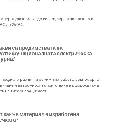
емпературата може да се регулира в диапазона от
°C до 250°C.
акви са предимствата на
ултифункционалната електрическа
урна?
я предлага различни режими на работа, равномерно
зпичане и възможност за приготвяне на широка гама
тия с висока прецизност.
т какъв материал е изработена
ечката?