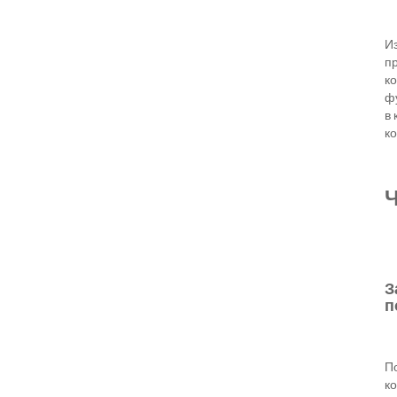
И
п
к
ф
в 
ко
Ч
З
п
По
к