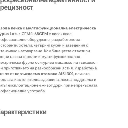
рецизност
азова печка с мултифункционална електрическа
урна Lotus CFM4-68GEM
е висок клас
рофесионално оборудване, разработено за
сторанти, хотели, кетъринг кухни и заведения с
нтензивно натоварване. Комбинацията от четири
ощни газови горелки и мултифункционална
лектрическа фурна осигурява максимална гъвкавост
ри приготвянето на разнообразни ястия. Изработена
зцяло от
неръждаема стомана AISI 304
, печката
редлага изключителна здравина, лесна поддръжка и
ълъг експлоатационен живот дори при непрекъсната
рофесионална употреба.
арактеристики