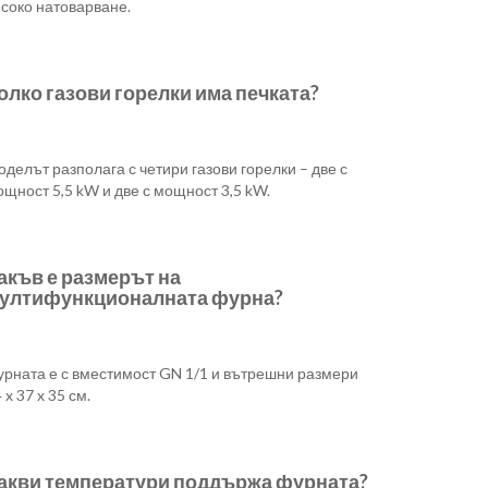
исоко натоварване.
олко газови горелки има печката?
делът разполага с четири газови горелки – две с
щност 5,5 kW и две с мощност 3,5 kW.
акъв е размерът на
ултифункционалната фурна?
урната е с вместимост GN 1/1 и вътрешни размери
 x 37 x 35 см.
акви температури поддържа фурната?