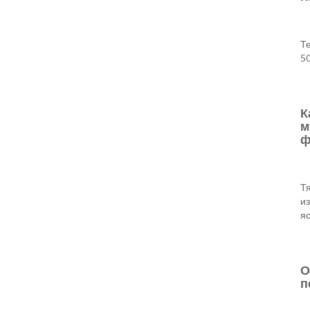
Т
50
К
м
ф
Т
и
яс
О
п