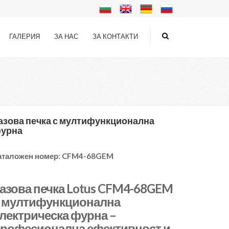
ГАЛЕРИЯ
ЗА НАС
ЗА КОНТАКТИ
азова печка с мултифункционална
урна
аталожен номер:
CFM4-68GEM
азова печка Lotus CFM4-68GEM
 мултифункционална
лектрическа фурна –
рофесионална ефективност и