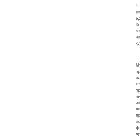
Ч
в
е
Ко
м
на
к
М
п
р
те
пр
н
и
п
п
в
ф
п