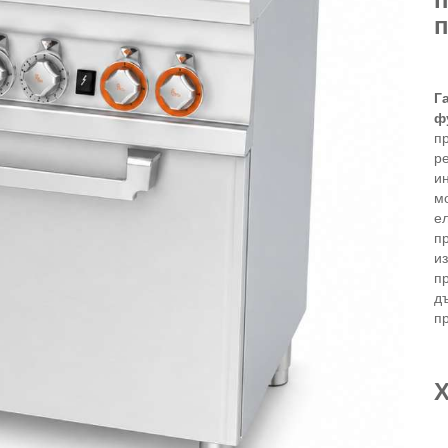
п
Г
ф
п
ре
и
м
е
п
и
п
д
п
Х