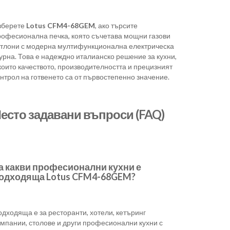
зберете
Lotus CFM4-68GEM
, ако търсите
рофесионална печка, която съчетава мощни газови
отлони с модерна мултифункционална електрическа
урна. Това е надеждно италианско решение за кухни,
които качеството, производителността и прецизният
нтрол на готвенето са от първостепенно значение.
есто задавани въпроси (FAQ)
а какви професионални кухни е
одходяща Lotus CFM4-68GEM?
дходяща е за ресторанти, хотели, кетъринг
омпании, столове и други професионални кухни с