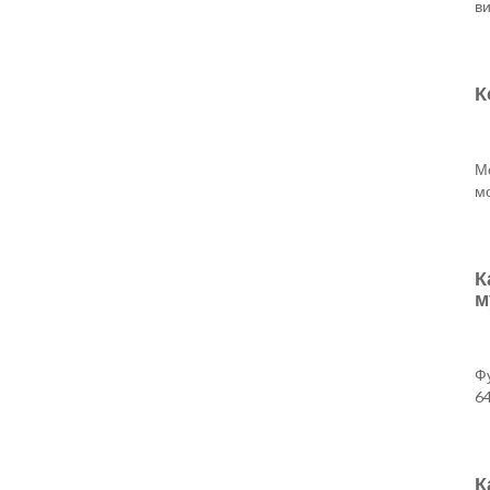
в
К
Мо
мо
К
м
Ф
64
К