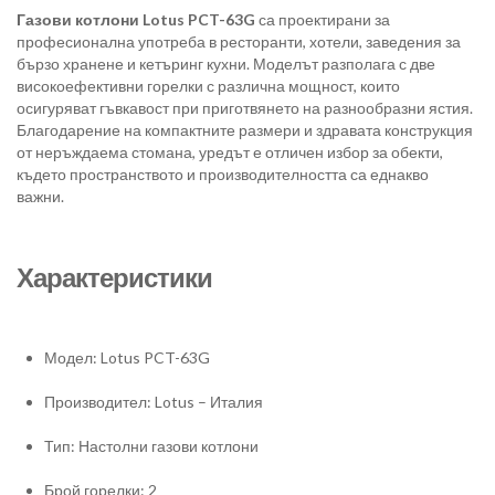
Газови котлони Lotus PCT-63G
са проектирани за
професионална употреба в ресторанти, хотели, заведения за
бързо хранене и кетъринг кухни. Моделът разполага с две
високоефективни горелки с различна мощност, които
осигуряват гъвкавост при приготвянето на разнообразни ястия.
Благодарение на компактните размери и здравата конструкция
от неръждаема стомана, уредът е отличен избор за обекти,
където пространството и производителността са еднакво
важни.
Характеристики
Модел: Lotus PCT-63G
Производител: Lotus – Италия
Тип: Настолни газови котлони
Брой горелки: 2