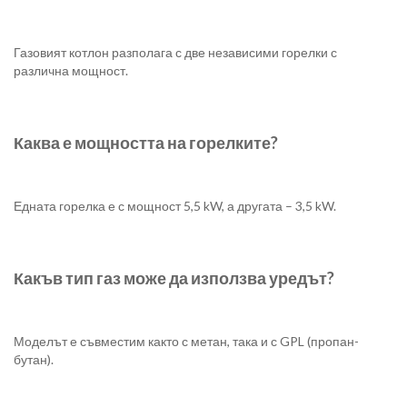
Газовият котлон разполага с две независими горелки с
различна мощност.
Каква е мощността на горелките?
Едната горелка е с мощност 5,5 kW, а другата – 3,5 kW.
Какъв тип газ може да използва уредът?
Моделът е съвместим както с метан, така и с GPL (пропан-
бутан).