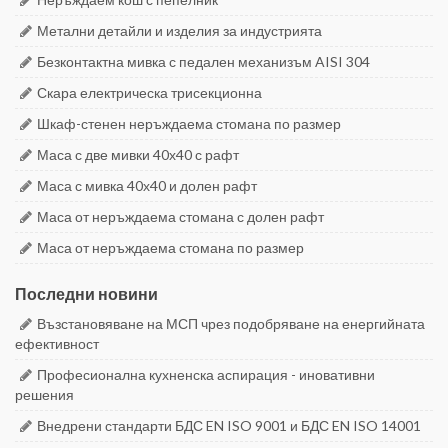
Метални детайли и изделия за индустрията
Безконтактна мивка с педален механизъм AISI 304
Скара електрическа трисекционна
Шкаф-стенен неръждаема стомана по размер
Маса с две мивки 40х40 с рафт
Маса с мивка 40х40 и долен рафт
Маса от неръждаема стомана с долен рафт
Маса от неръждаема стомана по размер
Последни новини
Възстановяване на МСП чрез подобряване на енергийната
ефективност
Професионална кухненска аспирация - иновативни
решения
Внедрени стандарти БДС EN ISO 9001 и БДС EN ISO 14001