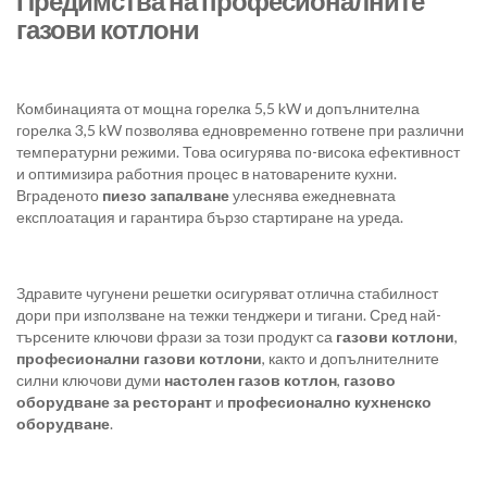
Предимства на професионалните
газови котлони
Комбинацията от мощна горелка 5,5 kW и допълнителна
горелка 3,5 kW позволява едновременно готвене при различни
температурни режими. Това осигурява по-висока ефективност
и оптимизира работния процес в натоварените кухни.
Вграденото
пиезо запалване
улеснява ежедневната
експлоатация и гарантира бързо стартиране на уреда.
Здравите чугунени решетки осигуряват отлична стабилност
дори при използване на тежки тенджери и тигани. Сред най-
търсените ключови фрази за този продукт са
газови котлони
,
професионални газови котлони
, както и допълнителните
силни ключови думи
настолен газов котлон
,
газово
оборудване за ресторант
и
професионално кухненско
оборудване
.