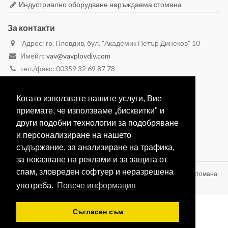
Индустриално оборудване неръждаема стомана
За контакти
Адрес: гр. Пловдив, бул. "Академик Петър Динеков" 10
Имейл:
vav@vavplovdiv.com
тел./факс: 00359 32 69 87 78
моб. 00359 887 28 29 59
моб. 00359 888 26 26 23
Когато използвате нашите услуги, Вие
Вижте в Google Maps
приемате, че използваме „бисквитки" и
други подобни технологии за подобряване
и персонализиране на нашето
съдържание, за анализиране на трафика,
за показване на реклами и за защита от
спам, зловреден софтуер и неразрешена
ВАВ-1991 ЕООД Производство на оборудване от неръждаема стомана.
2020 © Всички права запазени.
употреба.
Повече информация
Съгласен съм