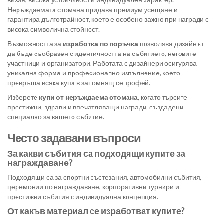
Неръждаемата стомана придава премиум усещане и
гарантира дълготрайност, което е особено важно при награди с
висока символична стойност.
Възможността за
изработка по поръчка
позволява дизайнът
да бъде съобразен с идентичността на събитието, неговите
участници и организатори. Работата с дизайнери осигурява
уникална форма и професионално изпълнение, което
превръща всяка купа в запомнящ се трофей.
Изберете
купи от неръждаема стомана
, когато търсите
престижни, здрави и впечатляващи награди, създадени
специално за вашето събитие.
Често задавани въпроси
За какви събития са подходящи купите за
награждаване?
Подходящи са за спортни състезания, автомобилни събития,
церемонии по награждаване, корпоративни турнири и
престижни събития с индивидуална концепция.
От какъв материал се изработват купите?