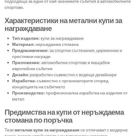
подходяща за едни от най-значимите събития в автомобилните
спортове.
Характеристики на метални купи за
награждаване
Тип изделие:
купи за награждаване
Материал:
неръждаема стомана
Предназначение:
за спортни състезания, церемонии и
престижни награди
Приложение:
автомобилни спортове и мащабни
европейски събития
Дизайн:
разработен съвместно с водещи дизайнери
Изработка:
съвместно с организаторите според
концепцията на събитието
Производство:
професионална изработка на изделия от
метал
Предимства на купи от неръждаема
стомана по поръчка
Тези
метални купи за награждаване
се отличават с модерна
визия, висока устойчивост и индивидуален характер.