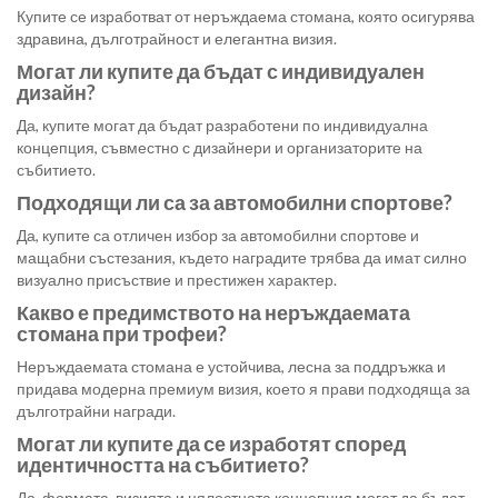
Купите се изработват от неръждаема стомана, която осигурява
здравина, дълготрайност и елегантна визия.
Могат ли купите да бъдат с индивидуален
дизайн?
Да, купите могат да бъдат разработени по индивидуална
концепция, съвместно с дизайнери и организаторите на
събитието.
Подходящи ли са за автомобилни спортове?
Да, купите са отличен избор за автомобилни спортове и
мащабни състезания, където наградите трябва да имат силно
визуално присъствие и престижен характер.
Какво е предимството на неръждаемата
стомана при трофеи?
Неръждаемата стомана е устойчива, лесна за поддръжка и
придава модерна премиум визия, което я прави подходяща за
дълготрайни награди.
Могат ли купите да се изработят според
идентичността на събитието?
Да, формата, визията и цялостната концепция могат да бъдат