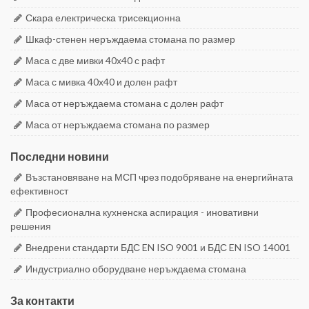
Скара електрическа трисекционна
Шкаф-стенен неръждаема стомана по размер
Маса с две мивки 40х40 с рафт
Маса с мивка 40х40 и долен рафт
Маса от неръждаема стомана с долен рафт
Маса от неръждаема стомана по размер
Последни новини
Възстановяване на МСП чрез подобряване на енергийната
ефективност
Професионална кухненска аспирация - иновативни
решения
Внедрени стандарти БДС EN ISO 9001 и БДС EN ISO 14001
Индустриално оборудване неръждаема стомана
За контакти