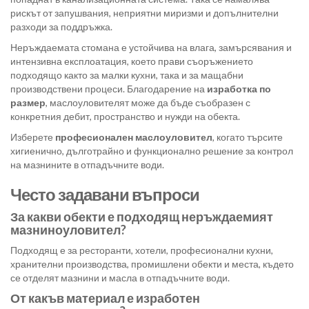
рискът от запушвания, неприятни миризми и допълнителни
разходи за поддръжка.
Неръждаемата стомана е устойчива на влага, замърсявания и
интензивна експлоатация, което прави съоръжението
подходящо както за малки кухни, така и за мащабни
производствени процеси. Благодарение на
изработка по
размер
, маслоуловителят може да бъде съобразен с
конкретния дебит, пространство и нужди на обекта.
Изберете
професионален маслоуловител
, когато търсите
хигиенично, дълготрайно и функционално решение за контрол
на мазнините в отпадъчните води.
Често задавани въпроси
За какви обекти е подходящ неръждаемият
мазниноуловител?
Подходящ е за ресторанти, хотели, професионални кухни,
хранителни производства, промишлени обекти и места, където
се отделят мазнини и масла в отпадъчните води.
От какъв материал е изработен