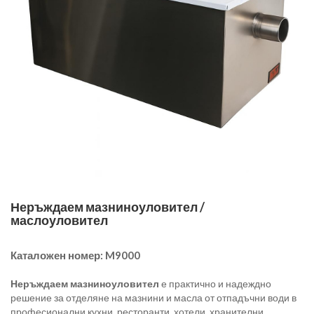
Неръждаем мазниноуловител /
маслоуловител
Каталожен номер:
M9000
Неръждаем мазниноуловител
е практично и надеждно
решение за отделяне на мазнини и масла от отпадъчни води в
професионални кухни, ресторанти, хотели, хранителни