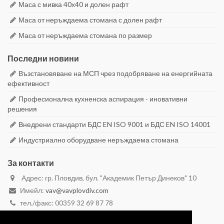
Маса с мивка 40х40 и долен рафт
Маса от неръждаема стомана с долен рафт
Маса от неръждаема стомана по размер
Последни новини
Възстановяване на МСП чрез подобряване на енергийната
ефективност
Професионална кухненска аспирация - иновативни
решения
Внедрени стандарти БДС EN ISO 9001 и БДС EN ISO 14001
Индустриално оборудване неръждаема стомана
За контакти
Адрес: гр. Пловдив, бул. "Академик Петър Динеков" 10
Имейл:
vav@vavplovdiv.com
тел./факс: 00359 32 69 87 78
моб. 00359 887 28 29 59