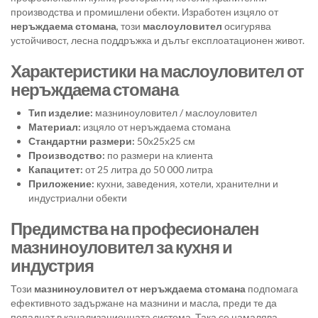
производства и промишлени обекти. Изработен изцяло от
неръждаема стомана
, този
маслоуловител
осигурява
устойчивост, лесна поддръжка и дълъг експлоатационен живот.
Характеристики на маслоуловител от
неръждаема стомана
Тип изделие:
мазниноуловител / маслоуловител
Материал:
изцяло от неръждаема стомана
Стандартни размери:
50х25х25 см
Производство:
по размери на клиента
Капацитет:
от 25 литра до 50 000 литра
Приложение:
кухни, заведения, хотели, хранителни и
индустриални обекти
Предимства на професионален
мазниноуловител за кухня и
индустрия
Този
мазниноуловител от неръждаема стомана
подпомага
ефективното задържане на мазнини и масла, преди те да
попаднат в канализационната система. Така се намалява