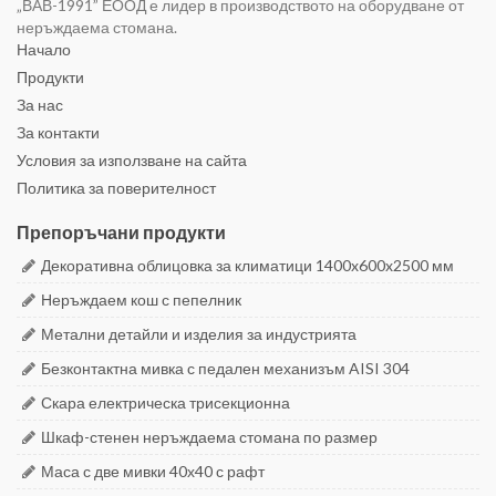
„ВАВ-1991” ЕООД е лидер в производството на оборудване от
неръждаема стомана.
Начало
Продукти
За нас
За контакти
Условия за използване на сайта
Политика за поверителност
Препоръчани продукти
Декоративна облицовка за климатици 1400x600x2500 мм
Неръждаем кош с пепелник
Метални детайли и изделия за индустрията
Безконтактна мивка с педален механизъм AISI 304
Скара електрическа трисекционна
Шкаф-стенен неръждаема стомана по размер
Маса с две мивки 40х40 с рафт