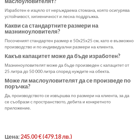
маслоуловителят?
Изработен е изцяло от неръждаема стомана, която осигурява
устойчивост, хигиеничност и лесна поддръжка.
Какви са стандартните размери на
мазниноуловителя?
Посоченият стандартен размер е 50х25х25 см, като е възможно
производство и по индивидуални размери на клиента.
Какъв капацитет може да бъде изработен?
Мазниноуловителят може да бъде произведен с капацитет от
25 литра до 50 000 литра според нуждите на обекта.
Може ли маслоуловителят да се произведе по
поръчка?
Да, производството се извършва по размери на клиента, за да
се съобрази с пространството, дебита и конкретното
приложение.
Цена:
245.00 €
(479.18 лв.)