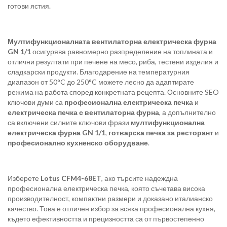
готови ястия.
Мултифункционалната вентилаторна електрическа фурна
GN 1/1
осигурява равномерно разпределение на топлината и
отлични резултати при печене на месо, риба, тестени изделия и
сладкарски продукти. Благодарение на температурния
диапазон от 50°C до 250°C можете лесно да адаптирате
режима на работа според конкретната рецепта. Основните SEO
ключови думи са
професионална електрическа печка
и
електрическа печка с вентилаторна фурна
, а допълнително
са включени силните ключови фрази
мултифункционална
електрическа фурна GN 1/1
,
готварска печка за ресторант
и
професионално кухненско оборудване
.
Изберете
Lotus CFM4-68ET
, ако търсите надеждна
професионална електрическа печка, която съчетава висока
производителност, компактни размери и доказано италианско
качество. Това е отличен избор за всяка професионална кухня,
където ефективността и прецизността са от първостепенно