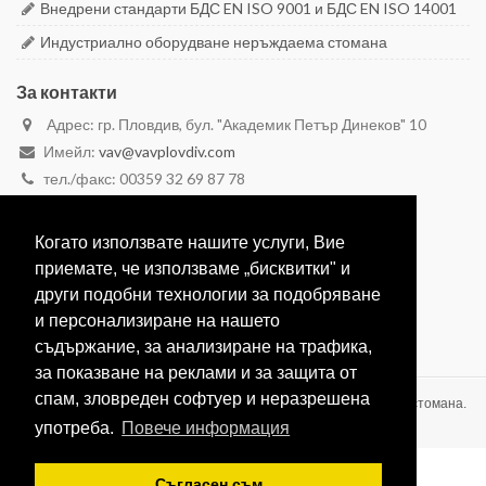
Внедрени стандарти БДС EN ISO 9001 и БДС EN ISO 14001
Индустриално оборудване неръждаема стомана
За контакти
Адрес: гр. Пловдив, бул. "Академик Петър Динеков" 10
Имейл:
vav@vavplovdiv.com
тел./факс: 00359 32 69 87 78
моб. 00359 887 28 29 59
моб. 00359 888 26 26 23
Когато използвате нашите услуги, Вие
Вижте в Google Maps
приемате, че използваме „бисквитки" и
други подобни технологии за подобряване
и персонализиране на нашето
съдържание, за анализиране на трафика,
за показване на реклами и за защита от
спам, зловреден софтуер и неразрешена
ВАВ-1991 ЕООД Производство на оборудване от неръждаема стомана.
2020 © Всички права запазени.
употреба.
Повече информация
Съгласен съм