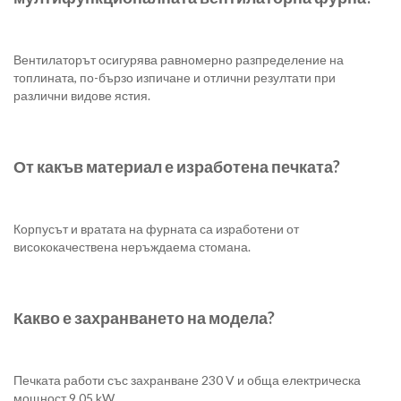
Вентилаторът осигурява равномерно разпределение на
топлината, по-бързо изпичане и отлични резултати при
различни видове ястия.
От какъв материал е изработена печката?
Корпусът и вратата на фурната са изработени от
висококачествена неръждаема стомана.
Какво е захранването на модела?
Печката работи със захранване 230 V и обща електрическа
мощност 9,05 kW.