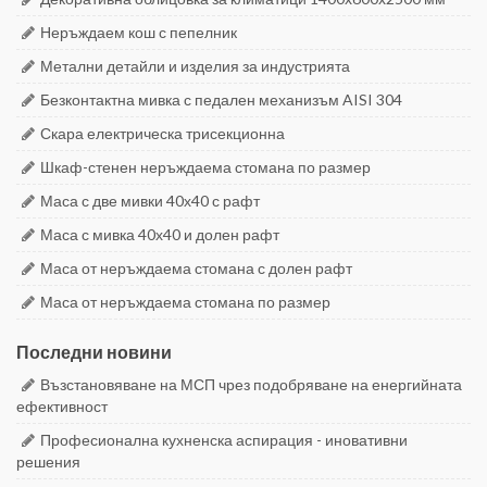
Неръждаем кош с пепелник
Метални детайли и изделия за индустрията
Безконтактна мивка с педален механизъм AISI 304
Скара електрическа трисекционна
Шкаф-стенен неръждаема стомана по размер
Маса с две мивки 40х40 с рафт
Маса с мивка 40х40 и долен рафт
Маса от неръждаема стомана с долен рафт
Маса от неръждаема стомана по размер
Последни новини
Възстановяване на МСП чрез подобряване на енергийната
ефективност
Професионална кухненска аспирация - иновативни
решения