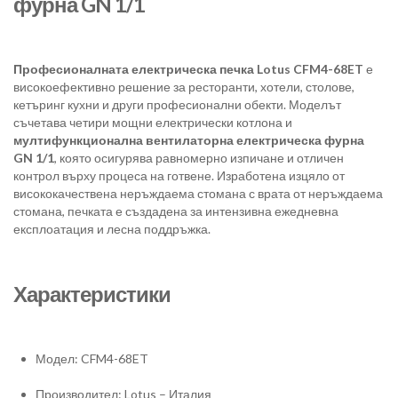
фурна GN 1/1
Професионалната електрическа печка Lotus CFM4-68ET
е
високоефективно решение за ресторанти, хотели, столове,
кетъринг кухни и други професионални обекти. Моделът
съчетава четири мощни електрически котлона и
мултифункционална вентилаторна електрическа фурна
GN 1/1
, която осигурява равномерно изпичане и отличен
контрол върху процеса на готвене. Изработена изцяло от
висококачествена неръждаема стомана с врата от неръждаема
стомана, печката е създадена за интензивна ежедневна
експлоатация и лесна поддръжка.
Характеристики
Модел: CFM4-68ET
Производител: Lotus – Италия