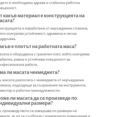
ъдето е необходима здрава и стабилна работна
овърхност.
т какъв материал е конструкцията на
асата?
онструкцията е изработена от неръждаема стомана,
ято осигурява устойчивост, здравина и лесна
оддръжка.
акъв е плотът на работната маса?
сата е оборудвана с гранитен плот, който осигурява
абилна, равна и устойчива повърхност за
рофесионална работа.
ма ли масата чекмеджета?
а, масата разполага с чекмеджета от неръждаема
томана, подходящи за съхранение на инструменти,
нвентар и работни принадлежности.
оже ли масата да се произведе по
ндивидуални размери?
, производството се извършва по размери на
иента, за да се съобрази с конкретното помещение и