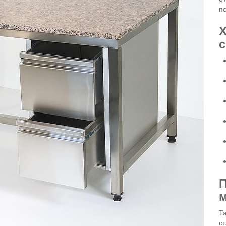
по
Х
с
П
м
Т
ст