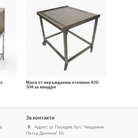
 с
Маса от неръждаема стомана AISI
304 за мандри
За контакти
з
Адрес: гр. Пловдив, бул. "Академик
Петър Динеков" 10