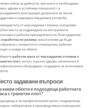
личен избор за дейности, при които е необходима
вна, здрава и устойчива повърхност, а
еръждаемата конструкция допринася за лесна
оддръжка и надеждна ежедневна употреба.
екмеджетата от неръждаема стомана осигуряват
добно място за подреждане на инструменти,
ксесоари и работни принадлежности. Благодарение
а
изработка по размер
, масата може да бъде
ъобразена с конкретното помещение, работен
оцес и нужди на обекта.
зберете
работна маса от неръждаема стомана с
ранитен плот
, когато търсите здраво, хигиенично и
рофесионално оборудване, създадено за интензивна
бота.
есто задавани въпроси
а какви обекти е подходяща работната
аса с гранитен плот?
одходяща е за професионални кухни, сладкарници,
екарни, лаборатории и производствени помещения,