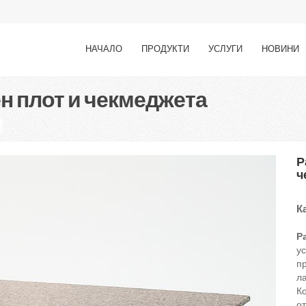
НАЧАЛО
ПРОДУКТИ
УСЛУГИ
НОВИНИ
ен плот и чекмеджета
Р
ч
К
Р
у
п
л
К
о