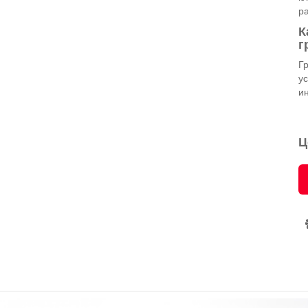
р
К
г
Гр
у
и
Ц