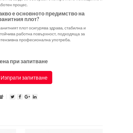
аботен процес.
акво е основното предимство на
ранитния плот?
анитният плот осигурява здрава, стабилна и
стойчива работна повърхност, подходяща за
нтензивна професионална употреба.
ена при запитване
Изпрати запитване