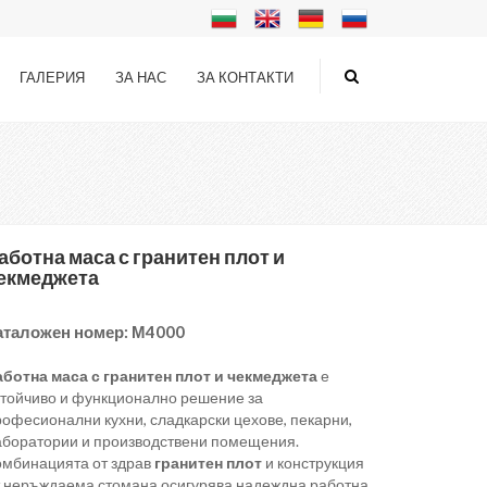
ГАЛЕРИЯ
ЗА НАС
ЗА КОНТАКТИ
аботна маса с гранитен плот и
екмеджета
аталожен номер:
М4000
аботна маса с гранитен плот и чекмеджета
е
стойчиво и функционално решение за
рофесионални кухни, сладкарски цехове, пекарни,
аборатории и производствени помещения.
омбинацията от здрав
гранитен плот
и конструкция
т неръждаема стомана осигурява надеждна работна