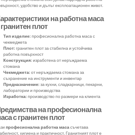
върхност, удобство и дълъг експлоатационен живот.
арактеристики на работна маса
 гранитен плот
Тип изделие:
професионална работна маса с
чекмеджета
Плот:
гранитен плот за стабилна и устойчива
работна повърхност
Конструкция:
изработена от неръждаема
стомана
Чекмеджета:
от неръждаема стомана за
съхранение на инструменти и инвентар
Предназначение:
за кухни, сладкарници, пекарни,
лаборатории и производства
Изработка:
производство по размери на клиента
редимства на професионална
аса с гранитен плот
ази
професионална работна маса
съчетава
абилност, хигиена и практичност. Гранитният плот е