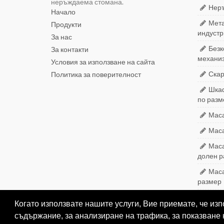
неръждаема стомана.
Неръ
Начало
Мета
Продукти
индустр
За нас
Безк
За контакти
механиз
Условия за използване на сайта
Скар
Политика за поверителност
Шкаф
по разм
Маса
Маса
Маса
долен 
Маса
размер
Когато използвате нашите услуги, Вие приемате, че из
съдържание, за анализиране на трафика, за показване 
ВАВ-1991 ЕООД Производство на оборудване от неръждаема