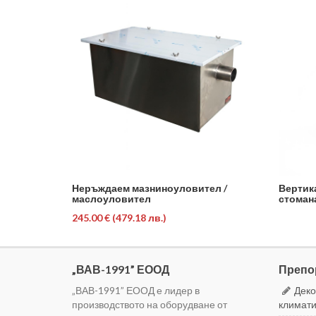
Неръждаем мазниноуловител /
Вертик
маслоуловител
стоман
245.00 €
(479.18 лв.)
„ВАВ-1991” ЕООД
Препо
„ВАВ-1991” ЕООД е лидер в
Деко
производството на оборудване от
климати