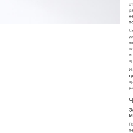
от
ра
н
п
Ч
у
а
н
с
пр
И
г
п
ра
Ч
З
м
П
п