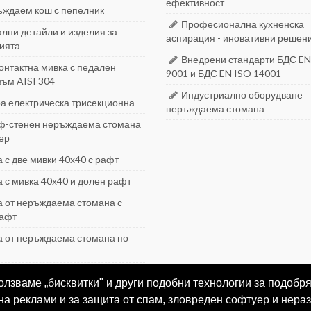
ефективност
ждаем кош с пепелник
Професионална кухненска
лни детайли и изделия за
аспирация - иновативни решен
ията
Внедрени стандарти БДС EN
онтактна мивка с педален
9001 и БДС EN ISO 14001
ъм AISI 304
Индустриално оборудване
а електрическа трисекционна
неръждаема стомана
-стенен неръждаема стомана
ер
 с две мивки 40х40 с рафт
 с мивка 40х40 и долен рафт
 от неръждаема стомана с
рафт
 от неръждаема стомана по
ползваме „бисквитки" и други подобни технологии за подоб
на реклами и за защита от спам, зловреден софтуер и нера
 стомана. 2020 © Всички права запазени.