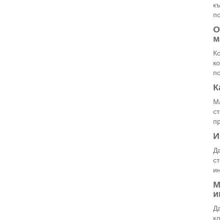
к
п
О
м
К
ко
п
К
Ма
ст
п
И
Д
с
и
М
и
Да
кл