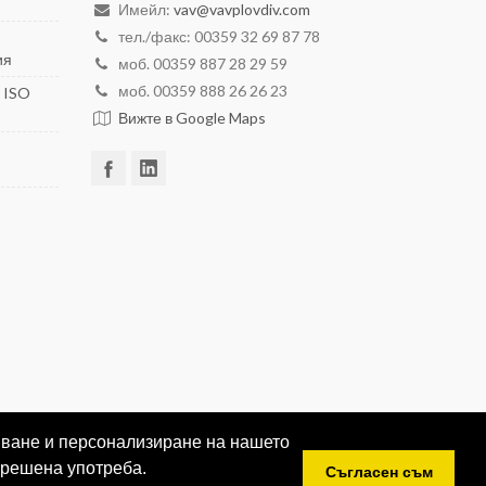
Имейл:
vav@vavplovdiv.com
тел./факс: 00359 32 69 87 78
ия
моб. 00359 887 28 29 59
моб. 00359 888 26 26 23
 ISO
Вижте в Google Maps
ряване и персонализиране на нашето
зрешена употреба.
Съгласен съм